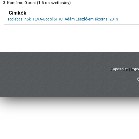
3. Komárno 0 pont (1-6-os szettarány)
Címkék
röplabda
,
nők
,
TEVA-Gödöllői RC
,
Ádám László-emléktorna
,
2013
Kapcsolat
|
Imp
©