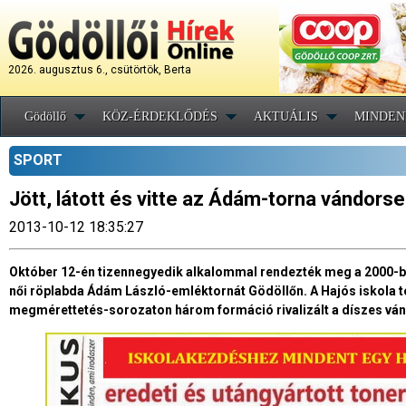
2026. augusztus 6., csütörtök, Berta
Gödöllő
KÖZ-ÉRDEKLŐDÉS
AKTUÁLIS
MINDEN
SPORT
Jött, látott és vitte az Ádám-torna vándorse
2013-10-12 18:35:27
Október 12-én tizennegyedik alkalommal rendezték meg a 2000-b
női röplabda Ádám László-emléktornát Gödöllőn. A Hajós iskola 
megmérettetés-sorozaton három formáció rivalizált a díszes ván