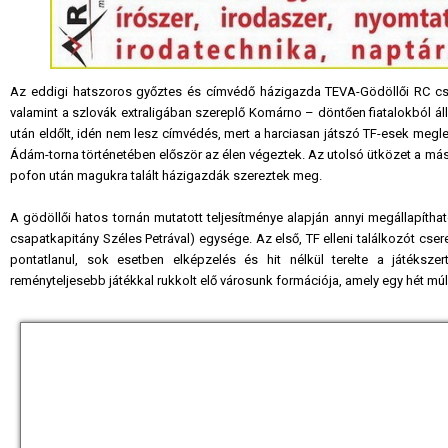
Az eddigi hatszoros győztes és címvédő házigazda TEVA-Gödöllői RC csap
valamint a szlovák extraligában szereplő Komárno – döntően fiatalokból áll
után eldőlt, idén nem lesz címvédés, mert a harciasan játszó TF-esek megl
Ádám-torna történetében először az élen végeztek. Az utolsó ütközet a másod
pofon után magukra talált házigazdák szereztek meg.
A gödöllői hatos tornán mutatott teljesítménye alapján annyi megállapíthat
csapatkapitány Széles Petrával) egysége. Az első, TF elleni találkozót cse
pontatlanul, sok esetben elképzelés és hit nélkül terelte a játéksze
reményteljesebb játékkal rukkolt elő városunk formációja, amely egy hét mú