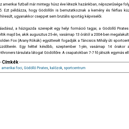
z amerikai futball már mintegy húsz éve létezik hazánkban, népszerűsége fo
ő. Ezt példázza, hogy Gödöllőn is bemutatkoznak a kemény és férfias kü
lhíresült, ugyanakkor cseppet sem brutális sportág képviselői.
áadásul, a házigazda szerepét egy helyi formáció tagjai, a Gödöllő Pirates
öltik majd be, akik augusztus 25-én, vasárnap 13 órától a 2004-ben megalakul
olden Fox (Arany Rókák) együttesét fogadják a Táncsics Mihály úti sportcen
üzdőterén. Egy héttel később, szeptember 1-jén, vasárnap 14 órakor 
nthroners társulata látogat Gödöllőre. A csapatokban 7-7 fő játszik egymás ell
Címkék
amerikai foci
,
Gödöllő Pirates
,
kalózok
,
sportcentrum