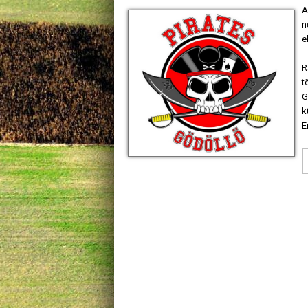
A
n
e
R
t
G
k
E