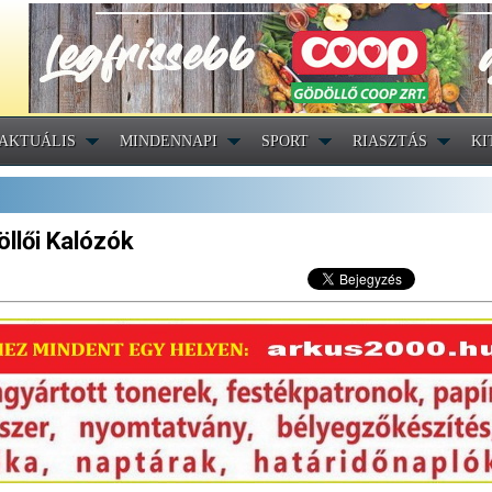
AKTUÁLIS
MINDENNAPI
SPORT
RIASZTÁS
KI
öllői Kalózók