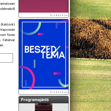
lyamatosan
zdelmekről
 (Kalózok)
t Kaposvári
trum füves
a Fehérvár
en.
A GÖDÖLLŐI ÉS
KÖRNYÉKBELI
KULTURÁLIS- ÉS
SPORTPROGRAMOKAT
KÖZÖSSÉGI
OLDALUNKON TESSZÜK
KÖZZÉ!
Programajánló