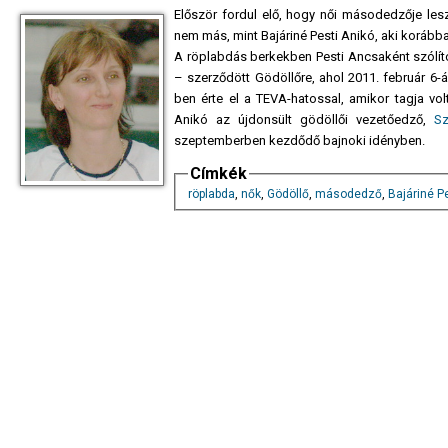
Először fordul elő, hogy női másodedzője les
nem más, mint Bajáriné Pesti Anikó, aki korább
A röplabdás berkekben Pesti Ancsaként szólít
– szerződött Gödöllőre, ahol 2011. február 6-á
ben érte el a TEVA-hatossal, amikor tagja volt
Anikó az újdonsült gödöllői vezetőedző,
Sz
szeptemberben kezdődő bajnoki idényben.
Címkék
röplabda
,
nők
,
Gödöllő
,
másodedző
,
Bajáriné P