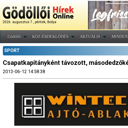
2026. augusztus 7., péntek, Ibolya
Gödöllő
KÖZ-ÉRDEKLŐDÉS
AKTUÁLIS
MINDEN
SPORT
Csapatkapitányként távozott, másodedzőkén
2013-06-12 14:58:38