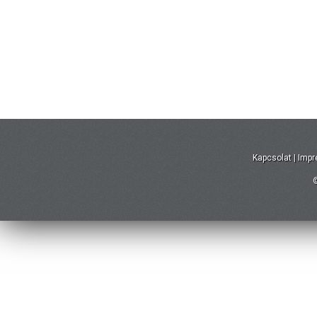
Kapcsolat
|
Imp
©