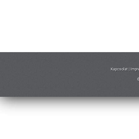
Kapcsolat
|
Imp
©