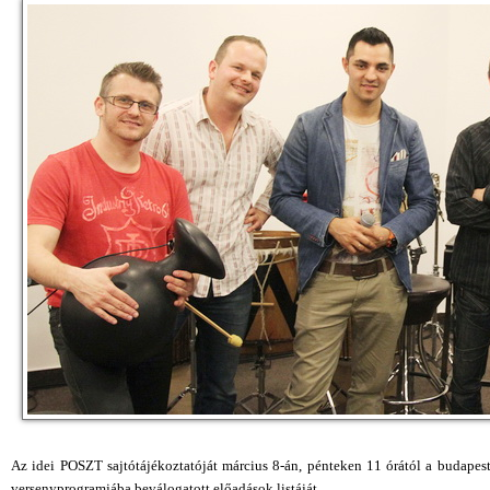
Az idei POSZT sajtótájékoztatóját március 8-án, pénteken 11 órától a budapes
versenyprogramjába beválogatott előadások listáját.