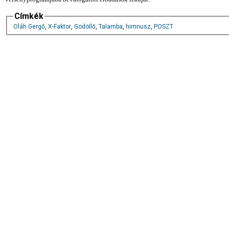
Címkék
Oláh Gergő
,
X-Faktor
,
Gödöllő
,
Talamba
,
himnusz
,
POSZT