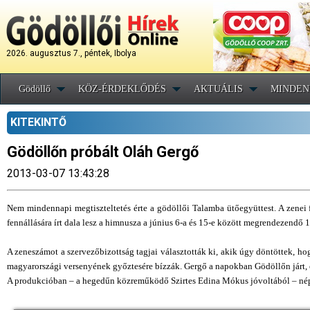
2026. augusztus 7., péntek, Ibolya
Gödöllő
KÖZ-ÉRDEKLŐDÉS
AKTUÁLIS
MINDEN
KITEKINTŐ
Gödöllőn próbált Oláh Gergő
2013-03-07 13:43:28
Nem mindennapi megtiszteltetés érte a gödöllői Talamba ütőegyüttest. A zenei
fennállására írt dala lesz a himnusza a június 6-a és 15-e között megrendezendő
A zeneszámot a szervezőbizottság tagjai választották ki, akik úgy döntöttek, ho
magyarországi versenyének győztesére bízzák. Gergő a napokban Gödöllőn járt, é
A produkcióban – a hegedűn közreműködő Szirtes Edina Mókus jóvoltából – nép