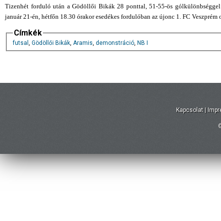
Tizenhét forduló után a Gödöllői Bikák 28 ponttal, 51-55-ös gólkülönbségge
január 21-én, hétfőn 18.30 órakor esedékes fordulóban az újonc 1. FC Veszprém 
Címkék
futsal
,
Gödöllői Bikák
,
Aramis
,
demonstráció
,
NB I
Kapcsolat
|
Imp
©