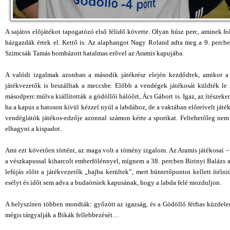
A sajátos előjátékot tapogatózó első félidő követte. Olyan húsz perc, aminek f
házgazdák értek el. Kettő is. Az alaphangot Nagy Roland adta meg a 9. percbe
Szimcsák Tamás bombázott hatalmas erővel az Aramis kapujába.
A valódi izgalmak azonban a második játékrész elején kezdődtek, amikor a v
játékvezetők is beszálltak a meccsbe. Előbb a vendégek játékosát küldték le m
másodperc múlva kiállították a gödöllői hálóőrt, Ács Gábort is. Igaz, az ítészek
ha a kapus a hatoson kívül kézzel nyúl a labdához, de a vaktában előreívelt játé
vendéglátók játékos-edzője azonnal számon kérte a sporikat. Feltehetőleg nem i
elhagyni a kispadot.
Ami ezt követően történt, az maga volt a tömény izgalom. Az Aramis játékosai 
a vészkapussal kiharcolt emberfölénnyel, mígnem a 38. percben Birinyi Balázs a 
lefújás előtt a játékvezetők „bajba kerültek”, mert büntetőpontot kellett ítél
esélyt és időt sem adva a budaörsiek kapusának, hogy a labda felé mozduljon.
A helyszínen többen mondták: győzött az igazság, és a Gödöllő férfias küzdel
mégis tárgyalják a Bikák fellebbezését…