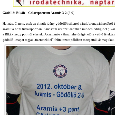
Gödöllői Bikák – Colorspectrum Aramis 3-2
(2-0)
Ha másból nem, csak az elmúlt idény gödöllői sikerrel zárult bronzpárharcábó
számít a honi futsalsportban. A mostani ütközet azonban minden eddiginél piká
a Bikák négy ponttól elestek. A csattanós válasz lehetőségét előre vetítő lélekt
gödöllői csapat tagjai „üzenetekkel” feliratozott pólóban mozgatták át magukat.