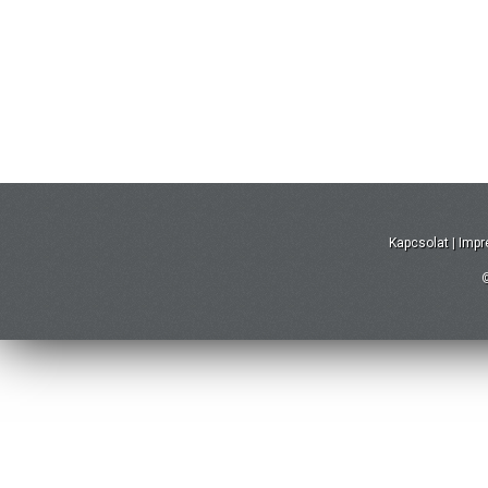
Kapcsolat
|
Imp
©