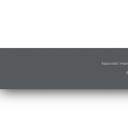
Kapcsolat
|
Imp
©