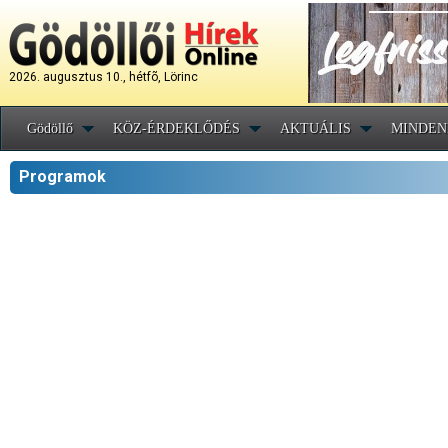
2026. augusztus 10., hétfõ, Lörinc
Gödöllő
KÖZ-ÉRDEKLŐDÉS
AKTUÁLIS
MINDEN
Programok