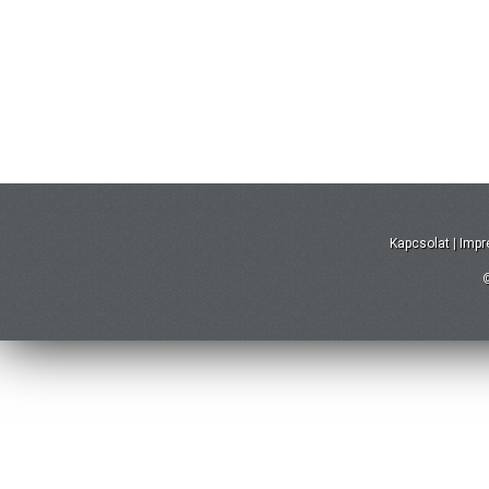
Kapcsolat
|
Imp
©