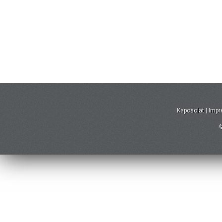
Kapcsolat
|
Imp
©