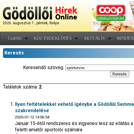
2026. augusztus 7., péntek, Ibolya
Gödöllő
KÖZ-ÉRDEKLŐDÉS
AKTUÁLIS
MINDEN
Keresés
Keresendő szöveg:
Találatok száma:
2
Ilyen feltételekkel vehető igénybe a Gödöllői Sem
szakrendelése
2026-01-12 14:06:54
Január 15-étől rendszeres és ingyenes lesz az ellátás a 
feletti amatőr sportolói számára