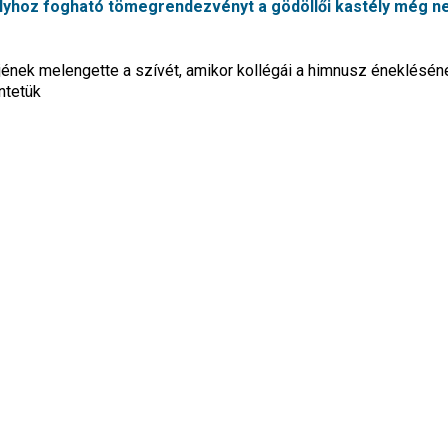
rályhoz fogható tömegrendezvényt a gödöllői kastély még 
ének melengette a szívét, amikor kollégái a himnusz éneklésén
ntetük