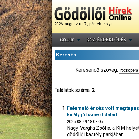
2026. augusztus 7., péntek, Ibolya
Gödöllő
KÖZ-ÉRDEKLŐDÉS
Keresés
Keresendő szöveg:
Találatok száma:
2
Felemelő érzés volt megtapasz
király jól ismert dalait
2025-08-29 18:07:05
Nagy-Vargha Zsófia, a KIM helyet
gödöllői kastély parkjában