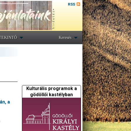
RSS
TEKINTŐ
Keresés
Kulturális programok a
gödöllői kastélyban
án, a
a