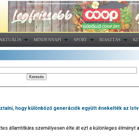
AKTUÁLIS
MINDENNAPI
SPORT
RIASZTÁS
KI
talni, hogy különböző generációk együtt énekelték az Istv
tes államtitkára személyesen élte át ezt a különleges élményt 