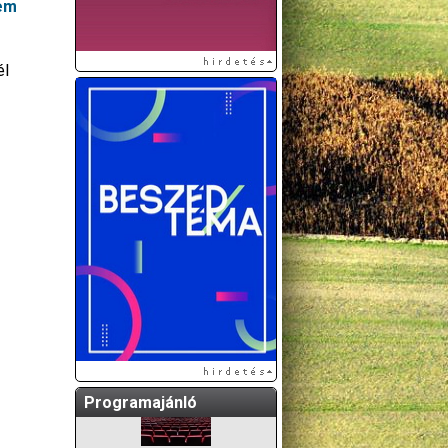
nem
él
A GÖDÖLLŐI ÉS
KÖRNYÉKBELI
KULTURÁLIS- ÉS
SPORTPROGRAMOKAT
KÖZÖSSÉGI
OLDALUNKON TESSZÜK
KÖZZÉ!
Programajánló