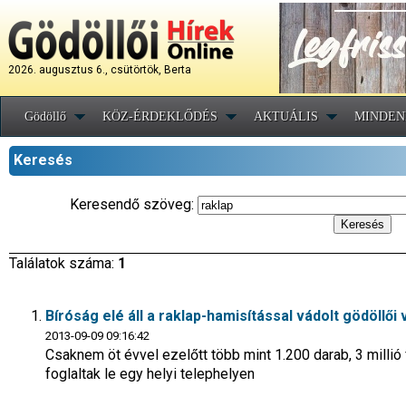
2026. augusztus 6., csütörtök, Berta
Gödöllő
KÖZ-ÉRDEKLŐDÉS
AKTUÁLIS
MINDEN
Keresés
Keresendő szöveg:
Találatok száma:
1
Bíróság elé áll a raklap-hamisítással vádolt gödöllői 
2013-09-09 09:16:42
Csaknem öt évvel ezelőtt több mint 1.200 darab, 3 millió 
foglaltak le egy helyi telephelyen