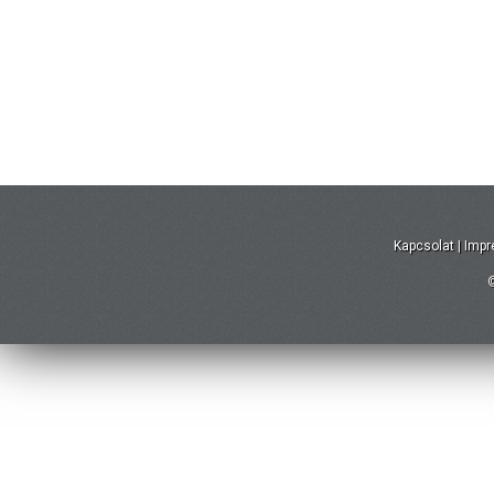
Kapcsolat
|
Imp
©