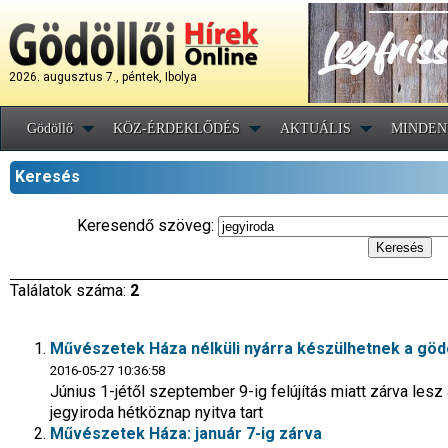
2026. augusztus 7., péntek, Ibolya
Gödöllő
KÖZ-ÉRDEKLŐDÉS
AKTUÁLIS
MINDEN
Keresés
Keresendő szöveg:
Találatok száma:
2
Művészetek Háza nélküli nyárra készülhetnek a göd
2016-05-27 10:36:58
Június 1-jétől szeptember 9-ig felújítás miatt zárva les
jegyiroda hétköznap nyitva tart
Művészetek Háza: január 7-ig zárva