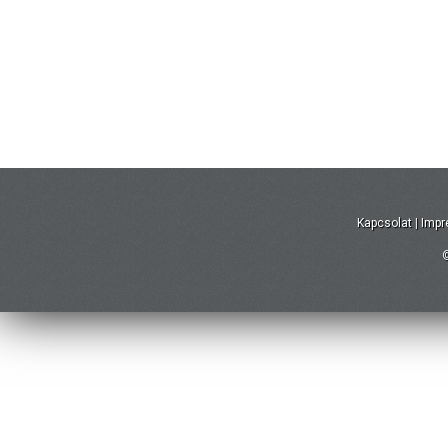
Kapcsolat
|
Imp
©