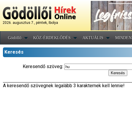
2026. augusztus 7., péntek, Ibolya
Gödöllő
KÖZ-ÉRDEKLŐDÉS
AKTUÁLIS
MINDEN
Keresés
Keresendő szöveg:
A keresendő szövegnek legalább 3 karakternek kell lennie!