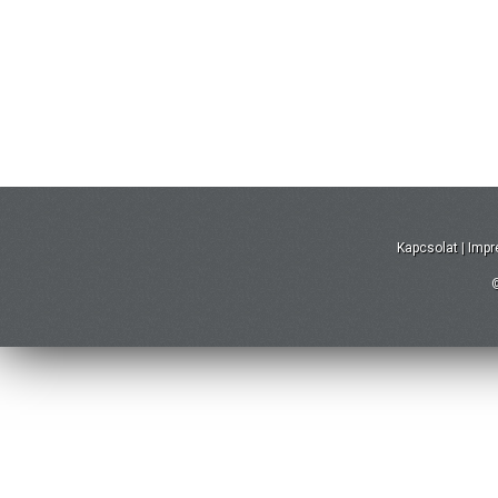
Kapcsolat
|
Imp
©