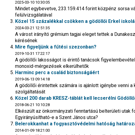
2025-03-10 10:30:05
Mindet egybevetve, 233.159.414 forint közpénz sorsa vál
felülvizsgálatával
Közel 15 százalékkal csökken a gödöllői Erkel iskol
2024-03-21 12:51:35
A várost irányító grémium tagjai eleget tettek a Dunakesz
kérésének
Mire figyeljünk a fűtési szezonban?
2019-10-31 17:22:17
A gödöllői lakosságot is érintő tanácsok figyelembevét
monoxid-mérgezések elkerülhetők
Harminc perc a család biztonságáért
2019-06-13 09:14:18
A gödöllői érintettek számára is ajánlott igénybe venni
szolgáltatását
Közel 200 darab KRESZ-táblát kell lecserélni Gödöllő
2018-06-21 10:10:28
Elkészült az önkormányzati fenntartású belterületi utak f
Egyirányúsítható-e a Szent János utca?
Belerokkanhat a fogyasztóvédelmi hatóság határoza
2014-01-09 18:21:00