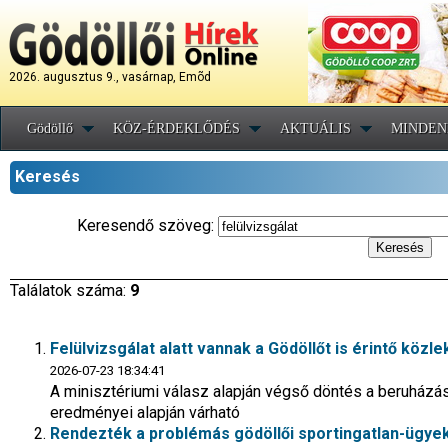
2026. augusztus 9., vasárnap, Emõd
Gödöllő
KÖZ-ÉRDEKLŐDÉS
AKTUÁLIS
MINDEN
Keresés
Keresendő szöveg:
Találatok száma:
9
Felülvizsgálat alatt vannak a Gödöllőt is érintő köz
2026-07-23 18:34:41
A minisztériumi válasz alapján végső döntés a beruházá
eredményei alapján várható
Rendezték a problémás gödöllői sportingatlan-ügye