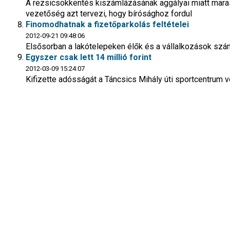
A rezsicsökkentés kiszámlázásának aggályai miatt marasz
vezetőség azt tervezi, hogy bírósághoz fordul
Finomodhatnak a fizetőparkolás feltételei
2012-09-21 09:48:06
Elsősorban a lakótelepeken élők és a vállalkozások sz
Egyszer csak lett 14 millió forint
2012-03-09 15:24:07
Kifizette adósságát a Táncsics Mihály úti sportcentrum vo