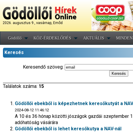
2026. augusztus 9., vasárnap, Emõd
Gödöllő
KÖZ-ÉRDEKLŐDÉS
AKTUÁLIS
MINDEN
Keresés
Keresendő szöveg:
Találatok száma:
15
Gödöllői ebekből is képezhetnek keresőkutyát a NAV
2024-08-12 11:46:12
A 10 és 36 hónap közötti jószágok gazdái szeptember 1-
adóhatóság vásárára
Gödöllői ebekből is lehet keresőkutya a NAV-nál