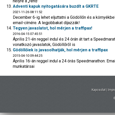
helyre a „rend”
Adventi kapuk nyitogatására buzdít a GKRTE
2021-11-26 08:11:52
December 6-ig lehet eljuttatni a Gödöllőn és a környékb
email-címére. A legjobbakat díjazzák!
Tegyen javaslatot, hol mérjen a traffipax!
2016-04-15 07:45:51
Április 21-én reggel indul és 24 órán át tart a Speedmara
vonatkozó javaslatok, Gödöllőről is
Gödöllőiek is javasolhatják, hol mérjen a traffipax
2015-04-10 09:44:25
Április 16-án reggel indul a 24 órás Speedmarathon. Ema
munkatársai
Kapcsolat
|
Imp
©