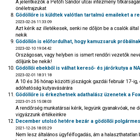
A jelentkezők a Petőfi Sándor utcai intézmény titkárságá
önéletrajzukat
Gödöllőre is küldtek valótlan tartalmú emaileket a 
2023-02-26 11:33:09
Azt kérik az illetékesek, senki ne dőljön be a csalók ált
nekik
Gödöllőn is előfordulhat, hogy kamuzsaruk próbálnak
2023-02-10 19:04:42
Országosan, vagy helyben is ismert rendőri vezetők nevé
dőljünk be nekik!
Gödöllői ebekből is válhat kereső- és járőrkutya a NA
2023-02-01 18:31:18
A 10 és 36 hónap közötti jószágok gazdái február 17-ig,
adóhatóság kutyavásárára
Gödöllőre is érkezhetnek adathalász üzenetek a F
2023-01-25 15:08:03
A rendőrség munkatársai kérik, legyünk gyanakvóak, ne dő
vigyázzunk értékeinkre
December utolsó hetére bezár a gödöllői polgármest
2021-12-26 18:05:29
Nem lesz általános ügyfélfogadás, ám a halaszthatatlan b