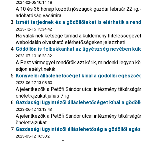
2024-02-06 10:14:18
A 10 és 36 hónap közötti jószágok gazdái február 22-ig,
adóhatóság vásárára
Ismét terjednek és a gödöllőieket is elérhetik a re
2023-12-16 15:34:42
Ha valakinek kétsége támad a küldemény hitelességével 
weboldalán olvasható elérhetőségeken jelezzheti
Gödöllőn is felbukkanhat az ügyészség nevében kül
2023-07-10 18:23:32
A Pest vármegyei rendőrök azt kérik, mindenki legyen kör
adjon esélyt nekik
Könyvelői álláslehetőséget kínál a gödöllői egészsé
2023-06-27 13:08:50
A jelentkezők a Petőfi Sándor utcai intézmény titkárságá
önéletrajzukat július 7-ig
Gazdasági ügyintézői álláslehetőséget kínál a gödö
2023-06-12 13:13:43
A jelentkezők a Petőfi Sándor utcai intézmény titkárságá
önéletrajzukat
Gazdasági ügyintézői álláslehetőség a gödöllői eg
2023-05-12 16:50:21