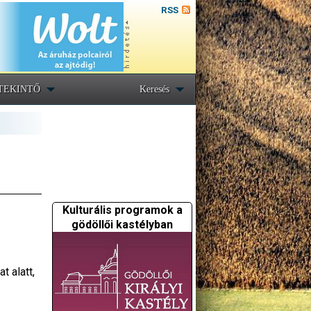
RSS
TEKINTŐ
Keresés
Kulturális programok a
gödöllői kastélyban
 alatt,