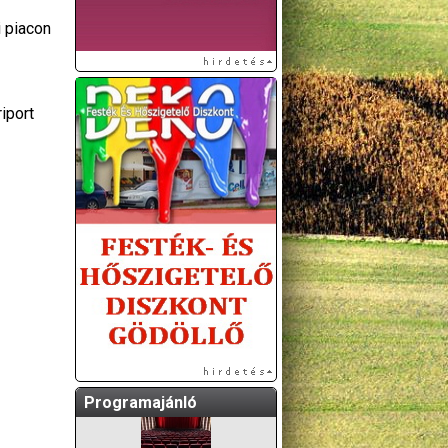
i piacon
iport
A GÖDÖLLŐI ÉS
KÖRNYÉKBELI
KULTURÁLIS- ÉS
SPORTPROGRAMOKAT
KÖZÖSSÉGI
OLDALUNKON TESSZÜK
KÖZZÉ!
Programajánló