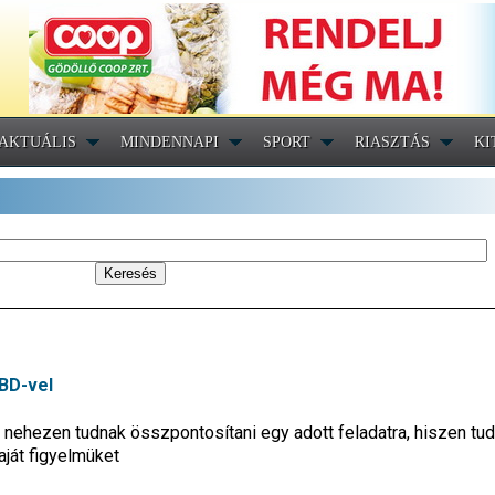
AKTUÁLIS
MINDENNAPI
SPORT
RIASZTÁS
KI
BD-vel
hezen tudnak összpontosítani egy adott feladatra, hiszen tudat
aját figyelmüket