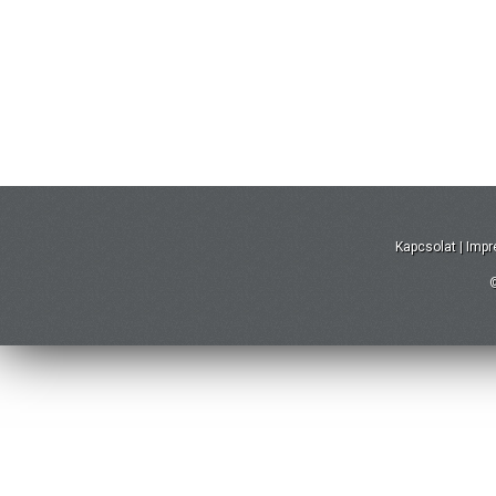
Kapcsolat
|
Imp
©