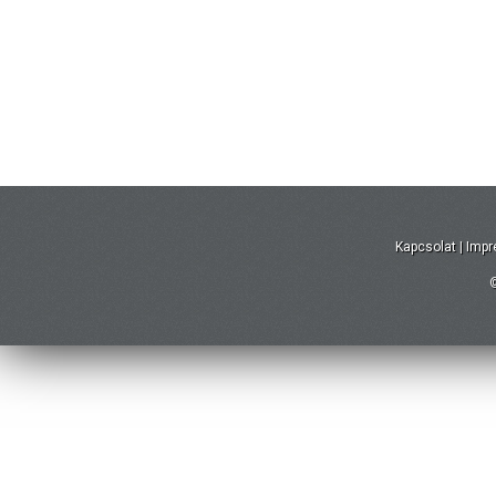
Kapcsolat
|
Imp
©