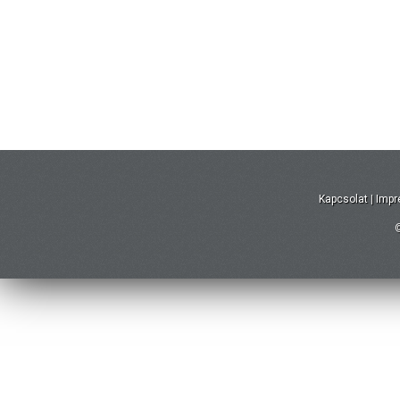
Kapcsolat
|
Imp
©