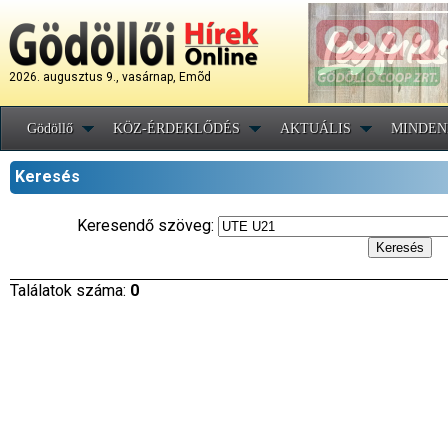
2026. augusztus 9., vasárnap, Emõd
Gödöllő
KÖZ-ÉRDEKLŐDÉS
AKTUÁLIS
MINDEN
Keresés
Keresendő szöveg:
Találatok száma:
0