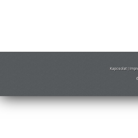
Kapcsolat
|
Imp
©