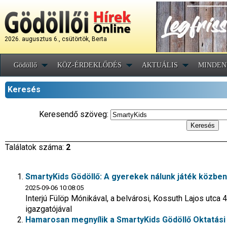
2026. augusztus 6., csütörtök, Berta
Gödöllő
KÖZ-ÉRDEKLŐDÉS
AKTUÁLIS
MINDEN
Keresés
Keresendő szöveg:
Találatok száma:
2
SmartyKids Gödöllő: A gyerekek nálunk játék közbe
2025-09-06 10:08:05
Interjú Fülöp Mónikával, a belvárosi, Kossuth Lajos utca
igazgatójával
Hamarosan megnyílik a SmartyKids Gödöllő Oktatási