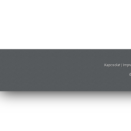
Kapcsolat
|
Imp
©