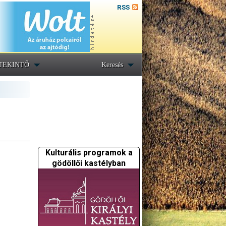
RSS
TEKINTŐ
Keresés
Kulturális programok a
gödöllői kastélyban