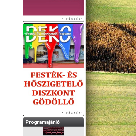
A GÖDÖLLŐI ÉS
KÖRNYÉKBELI
KULTURÁLIS- ÉS
SPORTPROGRAMOKAT
KÖZÖSSÉGI
OLDALUNKON TESSZÜK
KÖZZÉ!
Programajánló