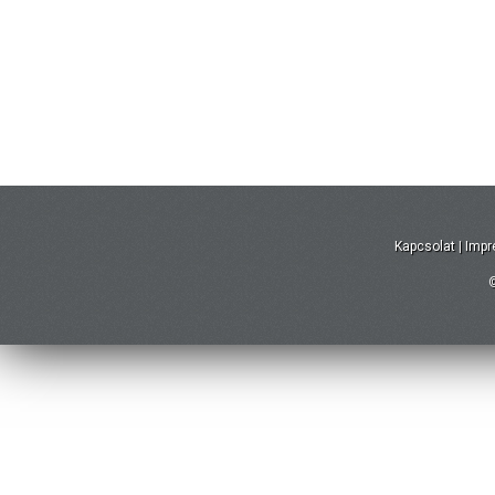
Kapcsolat
|
Imp
©