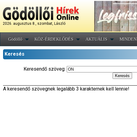
2026. augusztus 8., szombat, László
Gödöllő
KÖZ-ÉRDEKLŐDÉS
AKTUÁLIS
MINDEN
Keresés
Keresendő szöveg:
A keresendő szövegnek legalább 3 karakternek kell lennie!