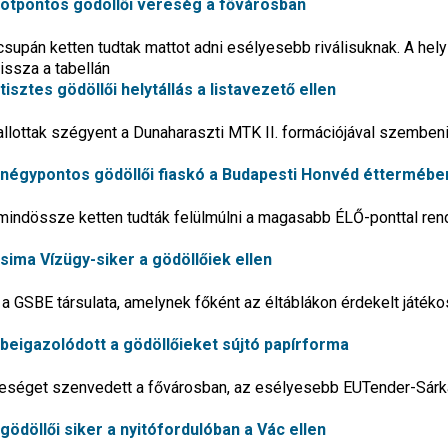
: ötpontos gödöllői vereség a fővárosban
csupán ketten tudtak mattot adni esélyesebb riválisuknak. A hely
issza a tabellán
tisztes gödöllői helytállás a listavezető ellen
allottak szégyent a Dunaharaszti MTK II. formációjával szemben
t: négypontos gödöllői fiaskó a Budapesti Honvéd éttermébe
l mindössze ketten tudták felülmúlni a magasabb ÉLŐ-ponttal re
 sima Vízügy-siker a gödöllőiek ellen
a GSBE társulata, amelynek főként az éltáblákon érdekelt játéko
: beigazolódott a gödöllőieket sújtó papírforma
reséget szenvedett a fővárosban, az esélyesebb EUTender-Sár
 gödöllői siker a nyitófordulóban a Vác ellen