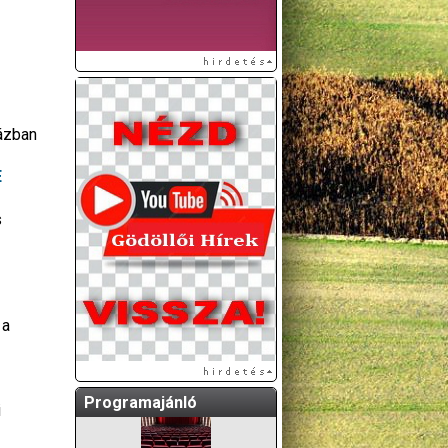
ázban
E
s
A GÖDÖLLŐI ÉS
KÖRNYÉKBELI
KULTURÁLIS- ÉS
SPORTPROGRAMOKAT
KÖZÖSSÉGI
 a
OLDALUNKON TESSZÜK
KÖZZÉ!
Programajánló
i