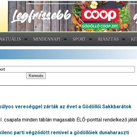
AKTUÁLIS
MINDENNAPI
SPORT
RIASZTÁS
KI
 súlyos vereséggel zárták az évet a Gödöllői Sakkbarátok
. csapata minden táblán magasabb ÉLŐ-ponttal rendelkező játé
 kilenc parti végződött remivel a gödöllőiek dunaharaszti