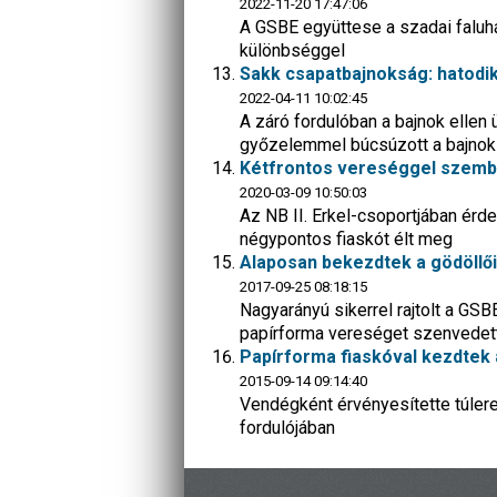
2022-11-20 17:47:06
A GSBE együttese a szadai faluház
különbséggel
Sakk csapatbajnokság: hatodik 
2022-04-11 10:02:45
A záró fordulóban a bajnok ellen
győzelemmel búcsúzott a bajnoki
Kétfrontos vereséggel szembe
2020-03-09 10:50:03
Az NB II. Erkel-csoportjában ér
négypontos fiaskót élt meg
Alaposan bekezdtek a gödöllő
2017-09-25 08:18:15
Nagyarányú sikerrel rajtolt a GS
papírforma vereséget szenvedet
Papírforma fiaskóval kezdtek 
2015-09-14 09:14:40
Vendégként érvényesítette túlere
fordulójában