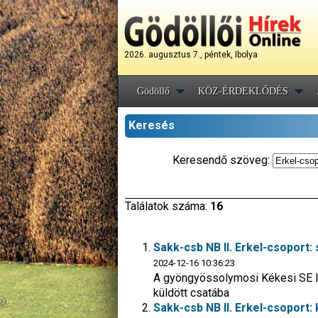
2026. augusztus 7., péntek, Ibolya
Gödöllő
KÖZ-ÉRDEKLŐDÉS
Keresés
Keresendő szöveg:
Találatok száma:
16
Sakk-csb NB II. Erkel-csoport:
2024-12-16 10:36:23
A gyöngyössolymosi Kékesi SE II
küldött csatába
Sakk-csb NB II. Erkel-csoport: