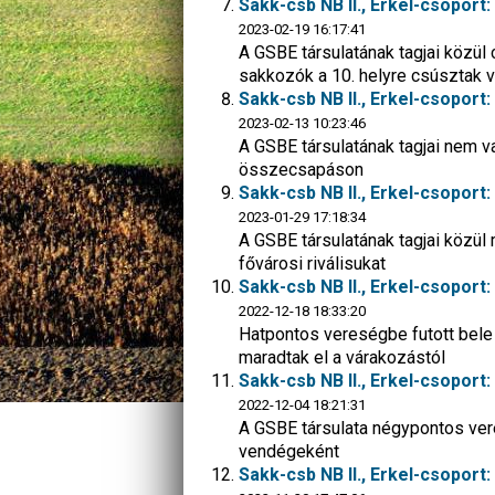
Sakk-csb NB II., Erkel-csoport
2023-02-19 16:17:41
A GSBE társulatának tagjai közül 
sakkozók a 10. helyre csúsztak v
Sakk-csb NB II., Erkel-csoport: 
2023-02-13 10:23:46
A GSBE társulatának tagjai nem v
összecsapáson
Sakk-csb NB II., Erkel-csopor
2023-01-29 17:18:34
A GSBE társulatának tagjai közü
fővárosi riválisukat
Sakk-csb NB II., Erkel-csoport:
2022-12-18 18:33:20
Hatpontos vereségbe futott bele 
maradtak el a várakozástól
Sakk-csb NB II., Erkel-csoport
2022-12-04 18:21:31
A GSBE társulata négypontos ve
vendégeként
Sakk-csb NB II., Erkel-csoport: