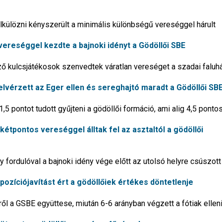
lkülözni kényszerült a minimális különbségű vereséggel hárult
 vereséggel kezdte a bajnoki idényt a Gödöllői SBE
 kulcsjátékosok szenvedtek váratlan vereséget a szadai faluh
 elvérzett az Eger ellen és sereghajtó maradt a Gödöllői SB
,5 pontot tudott gyűjteni a gödöllői formáció, ami alig 4,5 ponto
 kétpontos vereséggel álltak fel az asztaltól a gödöllői
 fordulóval a bajnoki idény vége előtt az utolsó helyre csúszott
 pozíciójavítást ért a gödöllőiek értékes döntetlenje
ől a GSBE együttese, miután 6-6 arányban végzett a fótiak ellen