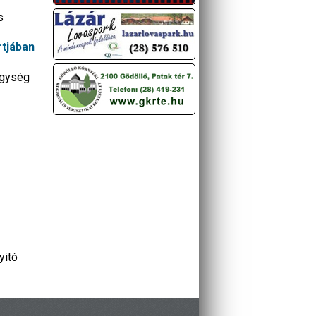
s
rtjában
egység
yitó