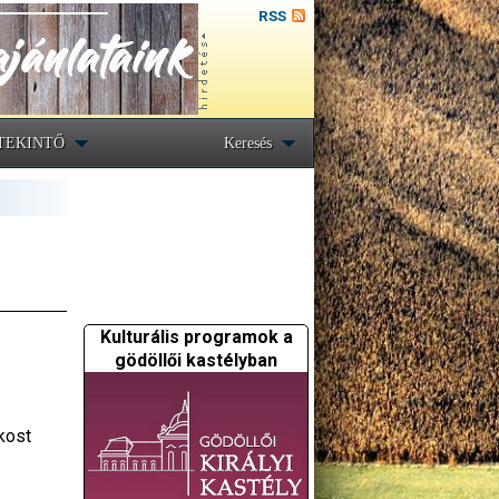
RSS
TEKINTŐ
Keresés
Kulturális programok a
gödöllői kastélyban
kost