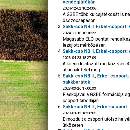
vendégjátékán
2024-12-02 10:24:06
A GSBE több kulcsjátékosát is né
összecsapáson
Sakk-csb NB II. Erkel-csoport:
2024-11-18 10:18:22
Magasabb ÉLŐ-ponttal rendelkező
lezajlott mérkőzésen
Sakk-csb NB II. Erkel-csoport:
2023-04-23 18:27:09
A kilenc lejátszott mérkőzésen 41
átlagnak felel meg
Sakk-csb NB II., Erkel-csoport:
sakkbarátok
2023-03-26 17:00:33
Fiaskójával a GSBE formációja egy
csoport tabelláján
Sakk-csb NB II., Erkel-csoport:
2023-03-12 16:56:05
Elmozdult a csoport utolsó helyér
ütközeten