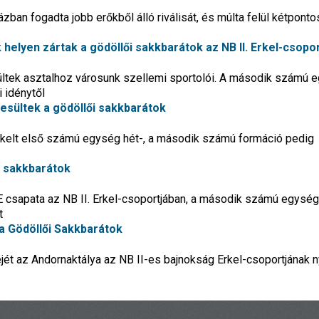
ban fogadta jobb erőkből álló riválisát, és múlta felül kétponto
helyen zártak a gödöllői sakkbarátok az NB II. Erkel-csopo
 ültek asztalhoz városunk szellemi sportolói. A második számú 
 idénytől
sültek a gödöllői sakkbarátok
dekelt első számú egység hét-, a második számú formáció pedig
i sakkbarátok
BE csapata az NB II. Erkel-csoportjában, a második számú egység
t
a Gödöllői Sakkbarátok
jét az Andornaktálya az NB II-es bajnokság Erkel-csoportjának n