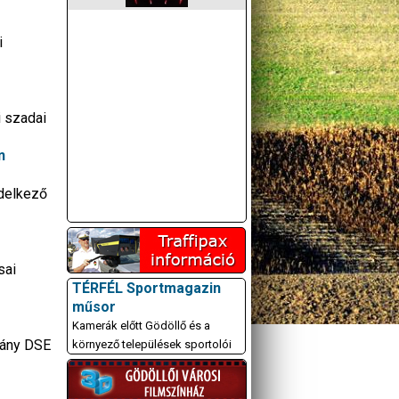
i
i szadai
n
ndelkező
sai
TÉRFÉL Sportmagazin
műsor
Kamerák előtt Gödöllő és a
kány DSE
környező települések sportolói