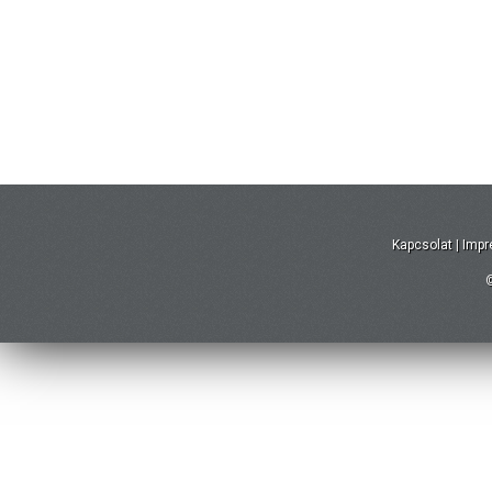
Kapcsolat
|
Imp
©