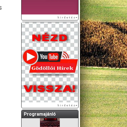
S
A GÖDÖLLŐI ÉS
KÖRNYÉKBELI
KULTURÁLIS- ÉS
SPORTPROGRAMOKAT
KÖZÖSSÉGI
OLDALUNKON TESSZÜK
KÖZZÉ!
Programajánló