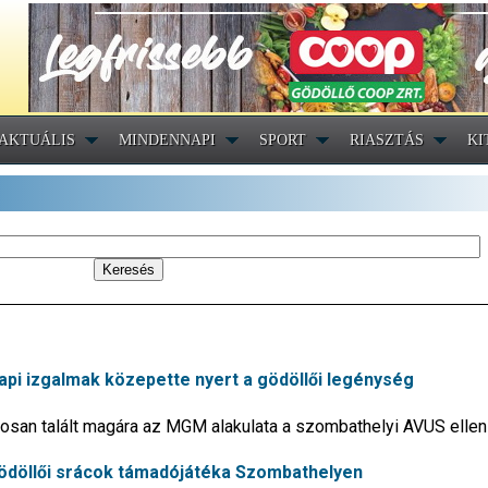
AKTUÁLIS
MINDENNAPI
SPORT
RIASZTÁS
KI
napi izgalmak közepette nyert a gödöllői legénység
san talált magára az MGM alakulata a szombathelyi AVUS ellen
 gödöllői srácok támadójátéka Szombathelyen