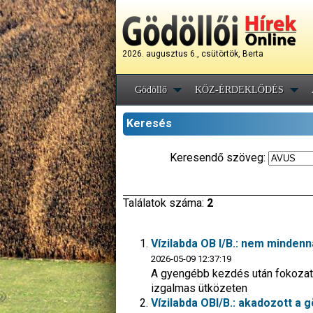
2026. augusztus 6., csütörtök, Berta
Gödöllő
KÖZ-ÉRDEKLŐDÉS
Keresés
Keresendő szöveg:
Találatok száma:
2
Vízilabda OB I/B.: nem minden
2026-05-09 12:37:19
A gyengébb kezdés után fokozato
izgalmas ütközeten
Vízilabda OBI/B.: akadozott a