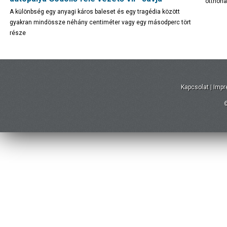
otthona
A különbség egy anyagi káros baleset és egy tragédia között
gyakran mindössze néhány centiméter vagy egy másodperc tört
része
Kapcsolat
|
Imp
©