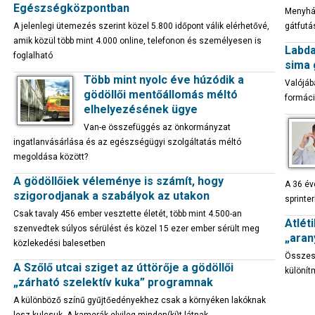
Egészségközpontban
Menyhár
A jelenlegi ütemezés szerint közel 5.800 időpont válik elérhetővé,
gátfutá
amik közül több mint 4.000 online, telefonon és személyesen is
Labda
foglalható
sima 
Több mint nyolc éve húzódik a
Valójáb
gödöllői mentőállomás méltó
formáci
elhelyezésének ügye
Van-e összefüggés az önkormányzat
ingatlanvásárlása és az egészségügyi szolgáltatás méltó
megoldása között?
A gödöllőiek véleménye is számít, hogy
A 36 év
szigorodjanak a szabályok az utakon
sprinter
Csak tavaly 456 ember vesztette életét, több mint 4.500-an
Atlét
szenvedtek súlyos sérülést és közel 15 ezer ember sérült meg
„aran
közlekedési balesetben
Összese
A Szőlő utcai sziget az úttörője a gödöllői
különít
„zárható szelektív kuka” programnak
A különböző színű gyűjtőedényekhez csak a környéken lakóknak