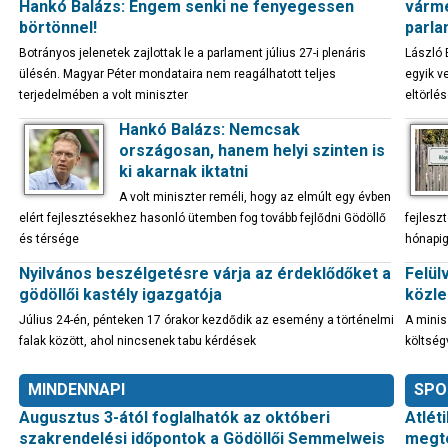
Hankó Balázs: Engem senki ne fenyegessen
várme
börtönnel!
parla
Botrányos jelenetek zajlottak le a parlament július 27-i plenáris
László 
ülésén. Magyar Péter mondataira nem reagálhatott teljes
egyik v
terjedelmében a volt miniszter
eltörlé
Hankó Balázs: Nemcsak
országosan, hanem helyi szinten is
ki akarnak iktatni
A volt miniszter reméli, hogy az elmúlt egy évben
elért fejlesztésekhez hasonló ütemben fog tovább fejlődni Gödöllő
fejleszt
és térsége
hónapig
Nyilvános beszélgetésre várja az érdeklődőket a
Felül
gödöllői kastély igazgatója
közle
Július 24-én, pénteken 17 órakor kezdődik az esemény a történelmi
A minis
falak között, ahol nincsenek tabu kérdések
költség
MINDENNAPI
SPO
Augusztus 3-ától foglalhatók az októberi
Atlét
szakrendelési időpontok a Gödöllői Semmelweis
megte