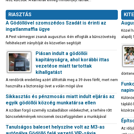
lesz kulcsuk. A kamerák elvileg minden(ki)t látnak…
RIASZTÁS
KIT
A Gödöllővel szomszédos Szadát is érinti az
Augus
ingatlanmaffia ügye
Közel h
A Pest vármegyei zsaruk augusztus 4-én elfogták a bűnszövetség
alapdíj 
feltételezett irányítóját és közvetlen segítőjét
Piásan indult a gödöllői
kapitányságra, ahol korábbi ittas
vezetése miatt tartottak
kihallgatást
döntene
A rendőrök eredetileg azért állították meg a 39 éves férfit, mert nem
Funkc
használta a biztonsági övet a volán mögé ülve
napin
Sikkasztás és pénzmosás miatt indult eljárás az
Különös
egyik gödöllői közcég munkatársa ellen
tápláló
A szóban forgó személy szabadlábon védekezhet, a terhére rótt
közérze
bűncselekmények nincsenek összefüggésben a munkájával
Építs
Tanulságos baleset helyszíne volt az M3-as
Az időj
autópálya Gödöllő felé vezető VIP-sávja