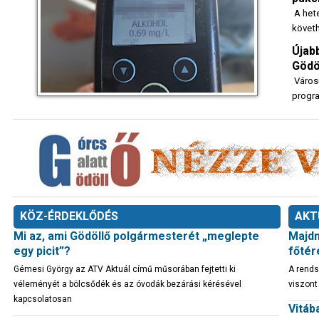
A hete
követh
Újab
Gödöl
Város
progra
KÖZ-ÉRDEKLŐDÉS
AKT
Mi az, ami Gödöllő polgármesterét „meglepte
Majdn
egy picit”?
főtér
Gémesi György az ATV Aktuál című műsorában fejtetti ki
A rends
véleményét a bölcsődék és az óvodák bezárási kérésével
viszont
kapcsolatosan
Vitáb