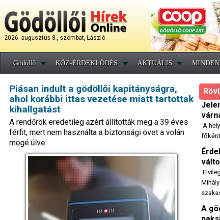
2026. augusztus 8., szombat, László
Gödöllő
KÖZ-ÉRDEKLŐDÉS
AKTUÁLIS
MINDEN
Piásan indult a gödöllői kapitányságra,
Rövi
ahol korábbi ittas vezetése miatt tartottak
Jele
kihallgatást
várn
A rendőrök eredetileg azért állították meg a 39 éves
A hely
férfit, mert nem használta a biztonsági övet a volán
főként
mögé ülve
Érde
vált
Elvile
Mihály
szaka
A göd
paks