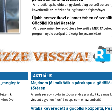
A hetediknap.hu oldalon gyakorlatilag percről percre
követhetők az intézkedés legfrissebb fejleményei
Újabb nemzetközi elismerésben részesült
Gödöllői Királyi Kastély
Városunk műemlék-együttese bekerült a MERITAcube
program nyolc európai örökségi helyszíne közé
AKTUÁLIS
t „meglepte
Majdnem jól működik a párakapu a gödöllői
főtéren
jtetti ki
A rendszer egyik oldalán tócsarendszer alakult ki, a mási
 kérésével
viszont egyetlen frissítő csepp sem éri az emberfiát
Vitába keveredett a gödöllői központú, Pe