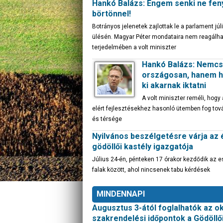
Hankó Balázs: Engem senki ne fe
börtönnel!
Botrányos jelenetek zajlottak le a parlament júli
ülésén. Magyar Péter mondataira nem reagálhat
terjedelmében a volt miniszter
Hankó Balázs: Nemc
országosan, hanem he
ki akarnak iktatni
A volt miniszter reméli, hogy
elért fejlesztésekhez hasonló ütemben fog tová
és térsége
Nyilvános beszélgetésre várja az 
gödöllői kastély igazgatója
Július 24-én, pénteken 17 órakor kezdődik az 
falak között, ahol nincsenek tabu kérdések
MINDENNAPI
Augusztus 3-ától foglalhatók az o
szakrendelési időpontok a Gödöll