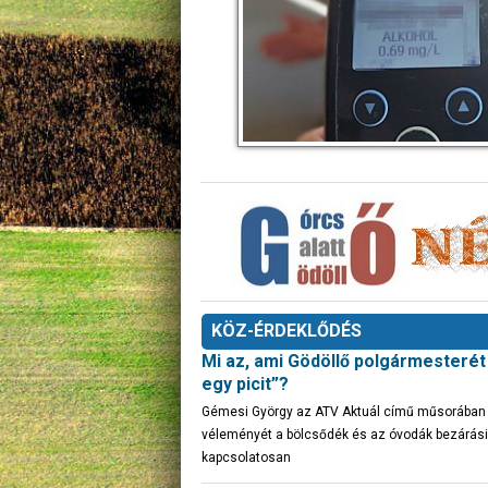
KÖZ-ÉRDEKLŐDÉS
Mi az, ami Gödöllő polgármesteré
egy picit”?
Gémesi György az ATV Aktuál című műsorában fe
véleményét a bölcsődék és az óvodák bezárási
kapcsolatosan