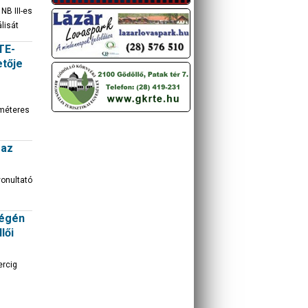
NB III-es
lisát
TE-
etője
 méteres
 az
onultató
végén
lői
ercig