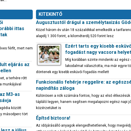
tnak…
KITEKINTŐ
ői
Augusztustól drágul a személytaxizás Göd
orábbi ittas
Közel három év után 18 százalékkal emelkedik a tarifaren
ttak
alapdíj 1.300 forint, a kilométerdíj 520 forint lesz
Ezért tarts egy kisebb esküvő
éves férfit, mert nem
fogadást nagy vacsora helyet
Míg korábban szinte mindenki az egész
ult eljárás az
lakodalmat választotta, ma már egyre t
ellen
döntenek egy kisebb esküvői fogadás mellett
, a terhére rótt
Funkcionális fehérje reggelire: az egész
a munkájával
napindítás záloga
 az M3-as
Különösen a nők számára fontos, hogy az első étkezésük
sávja
tápláló legyen, hanem segítsen megalapozni egész napi j
agédia között
közérzetüket is
y másodperc tört
Építsd biztosra!
Az időjárásálló anyagok elengedhetetlenek, hogy megvédj
lesz a július