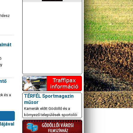
Fidesz
galmát
ő
gy
intő
ok és a
TÉRFÉL Sportmagazin
műsor
Kamerák előtt Gödöllő és a
környező települések sportolói
ájával