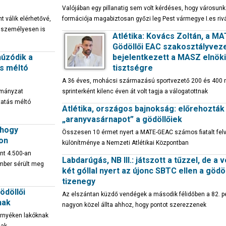
Valójában egy pillanatig sem volt kérdéses, hogy városunk 
t válik elérhetővé,
formációja magabiztosan győzi leg Pest vármegye I.es rivá
s személyesen is
Atlétika: Kovács Zoltán, a MA
Gödöllői EAC szakosztályvez
húzódik a
bejelentkezett a MASZ elnöki
s méltó
tisztségre
A 36 éves, mohácsi származású sportvezető 200 és 400
rmányzat
sprinterként kilenc éven át volt tagja a válogatottnak
tatás méltó
Atlétika, országos bajnokság: előrehozták
„aranyvasárnapot” a gödöllőiek
 hogy
Összesen 10 érmet nyert a MATE-GEAC számos fiatalt felv
kon
különítménye a Nemzeti Atlétikai Központban
int 4.500-an
Labdarúgás, NB III.: játszott a tűzzel, de a 
mber sérült meg
két góllal nyert az újonc SBTC ellen a gödöl
tizenegy
ödöllői
Az elszántan küzdő vendégek a második félidőben a 82. p
nak
nagyon közel állta ahhoz, hogy pontot szerezzenek
örnyéken lakóknak