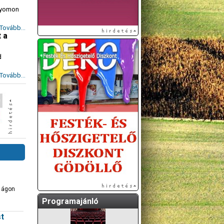
 nyomon
Tovább...
 a
d
Tovább...
A GÖDÖLLŐI ÉS
KÖRNYÉKBELI
KULTURÁLIS- ÉS
SPORTPROGRAMOKAT
KÖZÖSSÉGI
OLDALUNKON TESSZÜK
KÖZZÉ!
k ágon
Programajánló
st