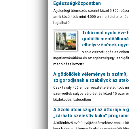
Egészségközpontban
A jelenlegi ütemezés szerint közel 5.800 időpon
amik közül több mint 4.000 online, telefonon é
foglalható
Több mint nyolc éve 
gödöllői mentőállomá
elhelyezésének ügye
Van-e összefüggés az önko
ingatlanvásárlása és az egészségügyi szolgál
megoldása között?
A gödöllőiek véleménye is számít,
szigorodjanak a szabályok az uta
Csak tavaly 456 ember vesztette életét, több m
szenvedtek súlyos sérülést és közel 15 ezer e
közlekedési balesetben
A Szőlő utcai sziget az úttörője a g
„zárható szelektív kuka” program
A különböző színű gyűjtőedényekhez csak a k