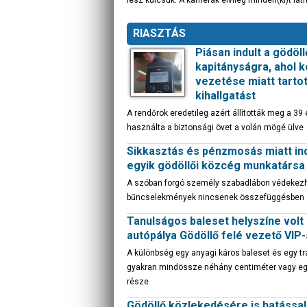
lesz kulcsuk. A kamerák elvileg minden(ki)t lá
RIASZTÁS
Piásan indult a gödöll
kapitányságra, ahol k
vezetése miatt tarto
kihallgatást
A rendőrök eredetileg azért állították meg a 39 
használta a biztonsági övet a volán mögé ülve
Sikkasztás és pénzmosás miatt ind
egyik gödöllői közcég munkatársa 
A szóban forgó személy szabadlábon védekezhet
bűncselekmények nincsenek összefüggésben 
Tanulságos baleset helyszíne volt
autópálya Gödöllő felé vezető VIP-
A különbség egy anyagi káros baleset és egy tr
gyakran mindössze néhány centiméter vagy eg
része
Gödöllő közlekedésére is hatással 