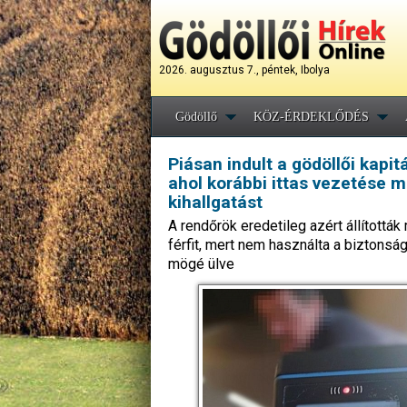
2026. augusztus 7., péntek, Ibolya
Gödöllő
KÖZ-ÉRDEKLŐDÉS
Piásan indult a gödöllői kapi
ahol korábbi ittas vezetése mi
kihallgatást
A rendőrök eredetileg azért állítottá
férfit, mert nem használta a biztonság
mögé ülve