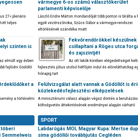
nyegessen
vármegye 6-os számú választókerület
parlamenti képviselője
us 27-i plenáris
László Endre Márton mondandóját több ponton is bírálta a 
ott teljes
egyik vezérszónoka, Szűcs Gábor a vármegye-rendszer
eltörlésének szándéka miatt
sak
Fekvőrendőrökkel készülnek
lyi szinten is
csillapítani a Röges utca for
és zajszintjét
 az elmúlt egy évben
Az ott lakók körében elégedettséget kelt
bb fejlődni Gödöllő
fejlesztés július utolsó hétfőjén indul és előreláthatólag e
hónapig tart
érdeklődőket a
Felülvizsgálat alatt vannak a Gödöllőt is ér
közlekedésfejlesztési elképzelések
esemény a történelmi
A minisztériumi válasz alapján végső döntés a beruházás
költségvetés áttekintésének eredményei alapján várható
SPORT
któberi
Labdarúgás MOL Magyar Kupa: Mertse dupl
ői Semmelweis
sima gödöllői továbbjutás Cegléden