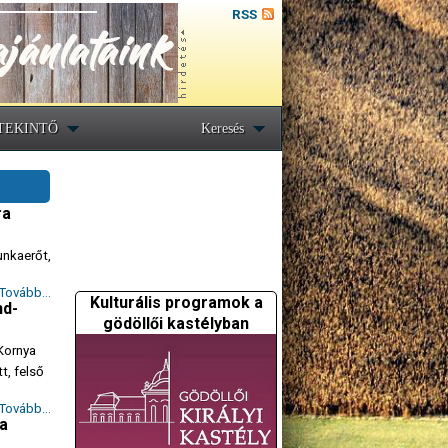
RSS
TEKINTŐ
Keresés
ra
unkaerőt,
Tovább...
Kulturális programok a
nd-
gödöllői kastélyban
 Kornya
t, felső
Tovább...
 a