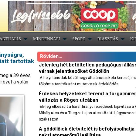
AKTUÁLIS
MINDENNAPI
SPORT
RIASZTÁS
KI
tányságra,
Röviden...
att tartottak
Jelenleg hét betöltetlen pedagógusi állás
várnak jelentkezőket Gödöllőn
k meg a 39 éves
A helyi tanodák közül négy általános iskola keres új m
i övet a volán
főként a tanítók iránt mutatkozik érdeklődés
Érdekes helyzeteket teremt a forgalmire
változás a Röges utcában
Elvileg elkészült a harántirányú repedések kijavítása a
Mihály utca és a Thegze Lajos utca közötti, úgynevezet
szakaszon
A gödöllőiek életvitelét is befolyásolhatja
paksi atomerőmű leállítása