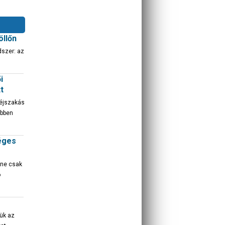
öllőn
dszer: az
i
t
 éjszakás
öbben
séges
 ne csak
ó
ük az