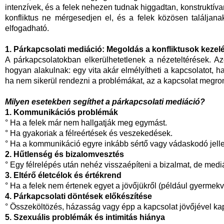
intenzívek, és a felek nehezen tudnak higgadtan, konstruktív
konfliktus ne mérgesedjen el, és a felek közösen találjan
elfogadható.
1. Párkapcsolati mediáció: Megoldás a konfliktusok kezel
A párkapcsolatokban elkerülhetetlenek a nézeteltérések. 
hogyan alakulnak: egy vita akár elmélyítheti a kapcsolatot, ha
ha nem sikerül rendezni a problémákat, az a kapcsolat megro
Milyen esetekben segíthet a párkapcsolati mediáció?
1. Kommunikációs problémák
° Ha a felek már nem hallgatják meg egymást.
° Ha gyakoriak a félreértések és veszekedések.
° Ha a kommunikáció egyre inkább sértő vagy vádaskodó jell
2. Hűtlenség és bizalomvesztés
° Egy félrelépés után nehéz visszaépíteni a bizalmat, de medi
3. Eltérő életcélok és értékrend
° Ha a felek nem értenek egyet a jövőjükről (például gyermekvá
4. Párkapcsolati döntések előkészítése
° Összeköltözés, házasság vagy épp a kapcsolat jövőjével ka
5. Szexuális problémák és intimitás hiánya