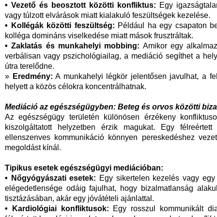
• Vezető és beosztott közötti konfliktus:
Egy igazságtalan
vagy túlzott elvárások miatt kialakuló feszültségek kezelése.
• Kollégák közötti feszültség:
Például ha egy csapaton be
kolléga domináns viselkedése miatt mások frusztráltak.
• Zaklatás és munkahelyi mobbing:
Amikor egy alkalmazo
verbálisan vagy pszichológiailag, a mediáció segíthet a hely
útra terelődne.
»
Eredmény:
A munkahelyi légkör jelentősen javulhat, a fe
helyett a közös célokra koncentrálhatnak.
Mediáció az egészségügyben: Beteg és orvos közötti bizal
Az egészségügy területén különösen érzékeny konfliktuso
kiszolgáltatott helyzetben érzik magukat. Egy félreértet
ellenszenves kommunikáció könnyen pereskedéshez vezet
megoldást kínál.
Tipikus esetek egészségügyi mediációban:
• Nőgyógyászati esetek:
Egy sikertelen kezelés vagy egy f
elégedetlensége odáig fajulhat, hogy bizalmatlanság alaku
tisztázásában, akár egy jóvátételi ajánlattal.
• Kardiológiai konfliktusok:
Egy rosszul kommunikált dia