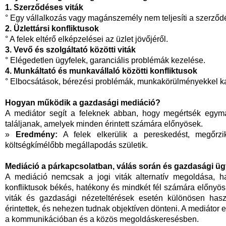
1. Szerződéses viták
° Egy vállalkozás vagy magánszemély nem teljesíti a szerződé
2. Üzlettársi konfliktusok
° A felek eltérő elképzelései az üzlet jövőjéről.
3. Vevő és szolgáltató közötti viták
° Elégedetlen ügyfelek, garanciális problémák kezelése.
4. Munkáltató és munkavállaló közötti konfliktusok
° Elbocsátások, bérezési problémák, munkakörülményekkel ka
Hogyan működik a gazdasági mediáció?
A mediátor segít a feleknek abban, hogy megértsék egymá
találjanak, amelyek minden érintett számára előnyösek.
»
Eredmény:
A felek elkerülik a pereskedést, megőrzik
költségkímélőbb megállapodás születik.
Mediáció a párkapcsolatban, válás során és gazdasági ü
A mediáció nemcsak a jogi viták alternatív megoldása, 
konfliktusok békés, hatékony és mindkét fél számára előnyö
viták és gazdasági nézeteltérések esetén különösen hasz
érintettek, és nehezen tudnak objektíven dönteni. A mediátor e
a kommunikációban és a közös megoldáskeresésben.