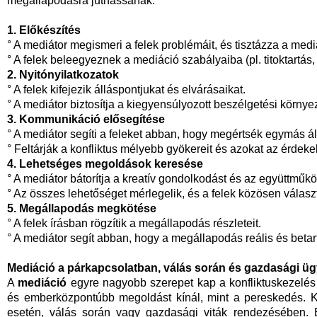
megállapodásra juthassanak.
1. Előkészítés
° A mediátor megismeri a felek problémáit, és tisztázza a mediá
° A felek beleegyeznek a mediáció szabályaiba (pl. titoktartás,
2. Nyitónyilatkozatok
° A felek kifejezik álláspontjukat és elvárásaikat.
° A mediátor biztosítja a kiegyensúlyozott beszélgetési környez
3. Kommunikáció elősegítése
° A mediátor segíti a feleket abban, hogy megértsék egymás ál
° Feltárják a konfliktus mélyebb gyökereit és azokat az érdek
4. Lehetséges megoldások keresése
° A mediátor bátorítja a kreatív gondolkodást és az együttmű
° Az összes lehetőséget mérlegelik, és a felek közösen válasz
5. Megállapodás megkötése
° A felek írásban rögzítik a megállapodás részleteit.
° A mediátor segít abban, hogy a megállapodás reális és betar
Mediáció a párkapcsolatban, válás során és gazdasági ü
A
mediáció
egyre nagyobb szerepet kap a konfliktuskezelés 
és emberközpontúbb megoldást kínál, mint a pereskedés. K
esetén, válás során vagy gazdasági viták rendezésében.