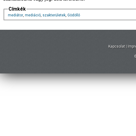
Címkék
mediátor
,
mediáció
,
szakterületek
,
Gödöllő
Kapcsolat
|
Imp
©