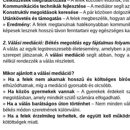
Célkitűzések meghatározása
– A felek közösen eldöntik, mit
Kommunikációs technikák fejlesztése
– A mediátor segít a
Konstruktív megoldások keresése
– A pár közösen dolgozik 
Utánkövetés és támogatás
– A felek megbeszélik, hogyan a
»
Eredmény:
A felek megtanulnak hatékonyabban kommuniká
képesek lesznek hosszú távon fenntartani egy egészséges ka
2. Válási mediáció: Békés megoldás egy fájdalmas folyam
A válás az egyik legstresszesebb életesemény, amelyben a jog
szerepet játszanak. A
válási mediáció
segít abban, hogy a 
nélkül rendezzék a válás részleteit.
Mikor ajánlott a válási mediáció?
»
Ha a felek nem akarnak hosszú és költséges bírósá
elhúzódhatnak, míg a mediáció gyorsabb és olcsóbb.
»
Ha közös gyermekek vannak
– A gyerekek érdekeit sz
megoldásban, amely mindkét szülő számára elfogadható.
»
Ha a válás barátságos úton történhet
– Nem minden válá
békés módon szeretnének különválni.
»
Ha a felek érzelmileg terheltek, de együtt kell működ
kötöttségek miatt.