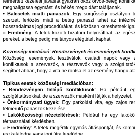
félreértett kezelési javaslat gyakran okoz orvos-beteg konflik
meghallgassa egymást, és békés megoldást találjanak.
• Balesetek miatti panaszok:
Egy sürgősségi osztályon tö
szerzett fertőzés miatt a beteg panaszt tehet az intézmé
hosszadalmas jogi procedúrákat, és közösen kereshetnek ig
»
Eredmény:
A felek közötti bizalom helyreállhat, az egés
pereket, a beteg pedig méltányos elégtételt kaphat.
Közösségi mediáció: Rendezvények és események konfli
Közösségi események, fesztiválok, családi napok vagy 
konfliktusok a szervezők, a résztvevők vagy a szolgáltat
segíthet abban, hogy a vita ne rontsa el az esemény hangulatá
Tipikus esetek közösségi mediációban:
• Rendezvényen fellépő konfliktusok:
Ha például egy
szolgáltatásokkal, de a szervezők másként látják a helyzetet.
• Önkormányzati ügyek:
Egy parkolási vita, egy zajos r
felmerülő panaszok kezelése.
• Lakóközösségi nézeteltérések:
Például ha egy lakóközö
térhasználati kérdésben.
»
Eredmény:
A felek megértik egymás álláspontját, és komp
eszkalálódna vagy jogi útra terelődne.