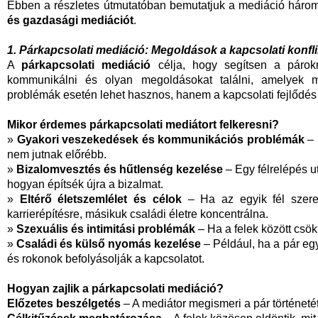
Ebben a részletes útmutatóban bemutatjuk a mediáció három 
és gazdasági mediációt
.
1. Párkapcsolati mediáció: Megoldások a kapcsolati konfl
A
párkapcsolati mediáció
célja, hogy segítsen a párokn
kommunikálni és olyan megoldásokat találni, amelyek 
problémák esetén lehet hasznos, hanem a kapcsolati fejlődés
Mikor érdemes párkapcsolati mediátort felkeresni?
»
Gyakori veszekedések és kommunikációs problémák
– 
nem jutnak előrébb.
»
Bizalomvesztés és hűtlenség kezelése
– Egy félrelépés u
hogyan építsék újra a bizalmat.
»
Eltérő életszemlélet és célok
– Ha az egyik fél szere
karrierépítésre, másikuk családi életre koncentrálna.
»
Szexuális és intimitási problémák
– Ha a felek között csök
»
Családi és külső nyomás kezelése
– Például, ha a pár egyi
és rokonok befolyásolják a kapcsolatot.
Hogyan zajlik a párkapcsolati mediáció?
Előzetes beszélgetés
– A mediátor megismeri a pár történetét 