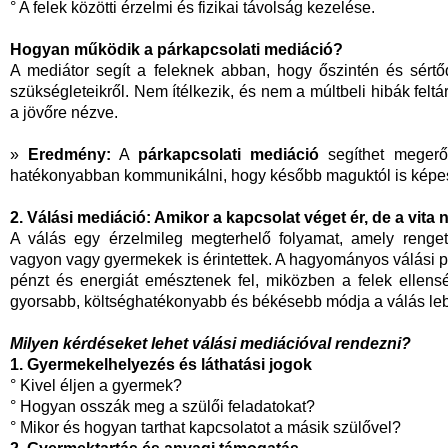
° A felek közötti érzelmi és fizikai távolság kezelése.
Hogyan működik a párkapcsolati mediáció?
A mediátor segít a feleknek abban, hogy őszintén és sértő
szükségleteikről. Nem ítélkezik, és nem a múltbeli hibák felt
a jövőre nézve.
»
Eredmény:
A
párkapcsolati mediáció
segíthet megerős
hatékonyabban kommunikálni, hogy később maguktól is képes
2. Válási mediáció: Amikor a kapcsolat véget ér, de a vita
A válás egy érzelmileg megterhelő folyamat, amely renget
vagyon vagy gyermekek is érintettek. A hagyományos válási 
pénzt és energiát emésztenek fel, miközben a felek ellen
gyorsabb, költséghatékonyabb és békésebb módja a válás le
Milyen kérdéseket lehet válási mediációval rendezni?
1. Gyermekelhelyezés és láthatási jogok
° Kivel éljen a gyermek?
° Hogyan osszák meg a szülői feladatokat?
° Mikor és hogyan tarthat kapcsolatot a másik szülővel?