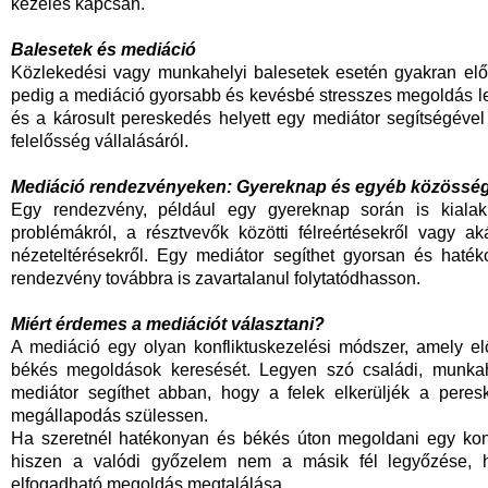
kezelés kapcsán.
Balesetek és mediáció
Közlekedési vagy munkahelyi balesetek esetén gyakran előfo
pedig a mediáció gyorsabb és kevésbé stresszes megoldás lehe
és a károsult pereskedés helyett egy mediátor segítségével
felelősség vállalásáról.
Mediáció rendezvényeken: Gyereknap és egyéb közössé
Egy rendezvény, például egy gyereknap során is kialaku
problémákról, a résztvevők közötti félreértésekről vagy 
nézeteltérésekről. Egy mediátor segíthet gyorsan és haték
rendezvény továbbra is zavartalanul folytatódhasson.
Miért érdemes a mediációt választani?
A mediáció egy olyan konfliktuskezelési módszer, amely el
békés megoldások keresését. Legyen szó családi, munkahe
mediátor segíthet abban, hogy a felek elkerüljék a pere
megállapodás szülessen.
Ha szeretnél hatékonyan és békés úton megoldani egy konfl
hiszen a valódi győzelem nem a másik fél legyőzése, h
elfogadható megoldás megtalálása.