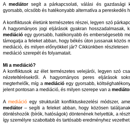
A
mediátor
segít a párkapcsolati, válási és gazdasági 
gyorsabb, olcsóbb és hatékonyabb alternatíva a pereskedés hel
A konfliktusok életünk természetes részei, legyen szó párkapcs
A hagyományos jogi eljárások gyakran hosszadalmasak, kö
mediáció
egy gyorsabb, hatékonyabb és emberségesebb meg
támogatja a feleket abban, hogy békés úton jussanak közös
mediáció, és milyen előnyökkel jár? Cikkünkben részletesen 
mediáció szerepét és folyamatait.
Mi a mediáció?
A konfliktusok az élet természetes velejárói, legyen szó csal
nézeteltérésekről. A hagyományos peres eljárások sok
megterhelők, míg a
mediáció
egy gyorsabb, költséghatékony
jelent pontosan a mediáció, és milyen szerepe van a
mediáto
A
mediáció
egy strukturált konfliktuskezelési módszer, am
mediátor
– segíti a feleket abban, hogy közösen találjana
döntéshozók (bírók, hatóságok) döntenének helyettük, a rés
így személyre szabottabb és tartósabb eredményhez vezethet