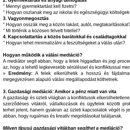
2. Gyermektartás és anyagi támogatás
° Mennyi gyermektartást kell fizetni?
° Hogyan oszlanak meg az iskolai és egészségügyi költségek
3. Vagyonmegosztás
° Hogyan osszák meg a közös lakást, autót, megtakarításokat
° Mi történik a közösen felvett hitellel?
4. Kapcsolattartás a közös barátokkal és családtagokkal
° Hogyan lehet minimalizálni a feszültségeket a válás után?
Hogyan működik a válási mediáció?
A mediátor segít abban, hogy a felek higgadtan és jogi proce
az, hogy a lehető legkevesebb sérüléssel és konfliktussal me
»
Eredmény:
A felek elkerülhetik a hosszú és fájdalmas
megegyezésen alapuló válási megállapodást köthetnek.
3. Gazdasági mediáció: Amikor a pénz miatt van vita
A gazdasági és üzleti világban a konfliktusok elkerülhetetlenek
szerződéses vitákról, vállalkozások és ügyfelek közötti 
terhet jelent, hanem gyakran az üzleti kapcsolatok végét is je
abban, hogy rugalmas és kreatív megoldásokat találjanak.
Milyen típusú gazdasági vitákban segíthet a mediáció?