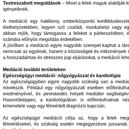
Testreszabott megoldások
– Mivel a felek maguk alakítják 
igényeiknek.
A mediáció egy hatékony, emberközpontú konfliktuskezel
élethelyzetekben, legyen szó családi, munkahelyi vagy e
abban rejlik, hogy támogassa a feleket a párbeszédben, 
számára előnyös megoldás érdekében.
A jövőben a mediáció egyre nagyobb szerepet kaphat a tár
nemcsak az egyének, hanem a közösségek és intézmények szá
a hosszadalmas és stresszes jogi eljárásokat, a mediáció leh
Mediáció további területeken
Egészségügyi mediáció: nőgyógyászat és kardiológia
Az egészségügyben egyre nagyobb szükség van a mediáció
növekszik. Például egy nőgyógyászati esetben előfordulh
eredményével, és pereskedés helyett mediátor segítségéve
Hasonlóképpen, a kardiológiában is előfordulhatnak né
kimenetele vagy egy félreértett diagnózis kapcsán.
Az egészségügyi mediáció célja az, hogy a felek megh
félreértéseket, és szükség esetén megegyezésre jussanak,