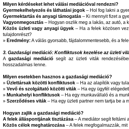
Milyen kérdéseket lehet válási mediációval rendezni?
Gyermekelhelyezés és láthatási jogok
– Hol fog lakni a gye
Gyermektartás és anyagi támogatás
– Ki mennyit fizet a g
Vagyonmegosztás
– Hogyan oszlik meg a lakás, az autó, a 
Közös üzleti vagy anyagi ügyek
– Ha a felek közösen veze
tulajdonrészt?
»
Eredmény:
A válás gyorsabb, fájdalommentesebb, és a fe
3. Gazdasági mediáció: Konfliktusok kezelése az üzleti vi
A
gazdasági mediáció
segít az üzleti viták rendezésébe
hosszadalmas lenne.
Milyen esetekben hasznos a gazdasági mediáció?
»
Üzlettársak közötti konfliktusok
– Ha az alapítók vagy tula
»
Vevő és szolgáltató közötti viták
– Ha egy ügyfél elégedetl
»
Munkahelyi konfliktusok
– Ha egy munkavállaló és a munka
»
Szerződéses viták
– Ha egy üzleti partner nem tartja be a m
Hogyan zajlik a gazdasági mediáció?
A felek álláspontjának tisztázása
– A mediátor segít feltárni 
Közös célok meghatározása
– A felek megfogalmazzák, mit 