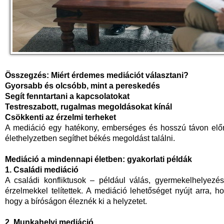
Összegzés: Miért érdemes mediációt választani?
Gyorsabb és olcsóbb, mint a pereskedés
Segít fenntartani a kapcsolatokat
Testreszabott, rugalmas megoldásokat kínál
Csökkenti az érzelmi terheket
A mediáció egy hatékony, emberséges és hosszú távon előn
élethelyzetben segíthet békés megoldást találni.
Mediáció a mindennapi életben: gyakorlati példák
1. Családi mediáció
A családi konfliktusok – például válás, gyermekelhelyezé
érzelmekkel telítettek. A mediáció lehetőséget nyújt arra, h
hogy a bíróságon éleznék ki a helyzetet.
2. Munkahelyi mediáció