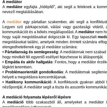
A mediátor
A
mediátor
egyfajta „hídépítő”, aki segít a feleknek a ko
nevező megtalálásában.
A
mediátor
egy pártatlan szakember, aki segít a konfliktus
Legyen szó párkapcsolati, válási vagy gazdasági vitáról,
kommunikációt és a békés megállapodást. A
mediátor
nem ho
hogy saját megoldásaikat dolgozzák ki. Egy tapasztalt
medi
megoldásokat találni, amelyek minden érintett számára elfo
elengedhetetlenek egy jó mediátor számára:
• Pártatlanság és semlegesség
: A mediátornak nem szabad eg
hogy mindkét fél egyenlő eséllyel fejezhesse ki álláspontját.
• Empátia és aktív hallgatás
: Fontos, hogy a mediátor érzék
légkört teremtsen.
• Problémaorientált gondolkodás
: A mediátornak segítenie
helyett a megoldásra koncentráljanak.
• Hatékony kommunikáció
: A konfliktusok gyakran abbó
nézőpontját. A mediátor segít a tiszta és asszertív kommunik
A mediáció folyamata lépésről lépésre
A
mediáció
több szakaszból áll, amelyeket a mediátor 