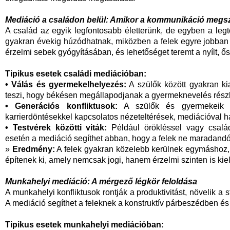
Mediáció a családon belül: Amikor a kommunikáció megs
A család az egyik legfontosabb életterünk, de egyben a legtöb
gyakran évekig húzódhatnak, miközben a felek egyre jobban 
érzelmi sebek gyógyításában, és lehetőséget teremt a nyílt, 
Tipikus esetek családi mediációban:
• Válás és gyermekelhelyezés:
A szülők között gyakran kia
teszi, hogy békésen megállapodjanak a gyermeknevelés részle
• Generációs konfliktusok:
A szülők és gyermekeik kö
karrierdöntésekkel kapcsolatos nézeteltérések, mediációval 
• Testvérek közötti viták:
Például örökléssel vagy család
esetén a mediáció segíthet abban, hogy a felek ne maradand
»
Eredmény:
A felek gyakran közelebb kerülnek egymáshoz, 
építenek ki, amely nemcsak jogi, hanem érzelmi szinten is kiel
Munkahelyi mediáció: A mérgező légkör feloldása
A munkahelyi konfliktusok rontják a produktivitást, növelik a 
A mediáció segíthet a feleknek a konstruktív párbeszédben 
Tipikus esetek munkahelyi mediációban: