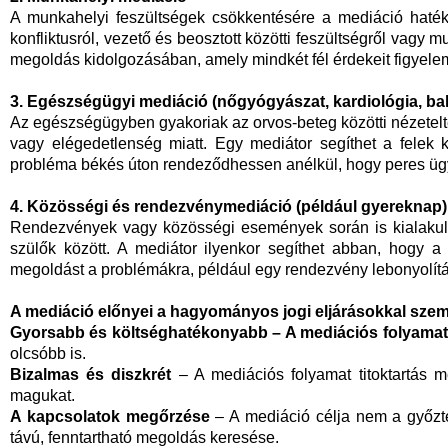
A munkahelyi feszültségek csökkentésére a mediáció haték
konfliktusról, vezető és beosztott közötti feszültségről vagy 
megoldás kidolgozásában, amely mindkét fél érdekeit figyele
3. Egészségügyi mediáció (nőgyógyászat, kardiológia, ba
Az egészségügyben gyakoriak az orvos-beteg közötti nézetelté
vagy elégedetlenség miatt. Egy mediátor segíthet a felek 
probléma békés úton rendeződhessen anélkül, hogy peres ügy
4. Közösségi és rendezvénymediáció (például gyereknap)
Rendezvények vagy közösségi események során is kialakulh
szülők között. A mediátor ilyenkor segíthet abban, hogy a
megoldást a problémákra, például egy rendezvény lebonyolítá
A mediáció előnyei a hagyományos jogi eljárásokkal sze
Gyorsabb és költséghatékonyabb
– A mediációs folyamat
olcsóbb is.
Bizalmas és diszkrét
– A mediációs folyamat titoktartás mel
magukat.
A kapcsolatok megőrzése
– A mediáció célja nem a győzte
távú, fenntartható megoldás keresése.