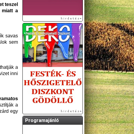
t teszel
 miatt a
ők savas
alok sem
thatják a
izet inni
lyamatos
ztítják a
 zárd egy
Programajánló