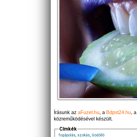
Írásunk az
aFuzet.hu
, a
Bdpst24.hu
, 
közreműködésével készült.
Címkék
fogápolás
,
szokás
,
Gödöllő