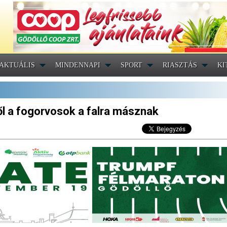
AKTUÁLIS
MINDENNAPI
SPORT
RIASZTÁS
KI
l a fogorvosok a falra másznak