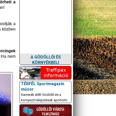
t
ö
rheti a
an!
osítják a
s közben
A GÖDÖLLŐI ÉS
ercingek
KÖRNYÉKBELI
i. Ha nem
KULTURÁLIS- ÉS
SPORTPROGRAMOKAT
KÖZÖSSÉGI
OLDALUNKON TESSZÜK
KÖZZÉ!
TÉRFÉL Sportmagazin
műsor
Kamerák előtt Gödöllő és a
környező települések sportolói