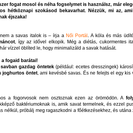
szer fogat mosol
é
s n
é
ha fogselymet is használsz, már elege
os h
é
tk
ö
znapi szoká
sod
bekavarhat. N
é
zz
ük, mi az, ami
nak
é
jszaka!
nem a savas italok is – írja a
Női Portál
. A kóla és más üdít
má
ncot
, így az idővel elkopik. Még a diétás, cukormentes it
hár vízzel öblíted le, hogy minimalizáld a savak hatását.
a fogaid bará
tai
!
a
savban gazdag
ö
ntetek
(például: ecetes dresszingek) károsí
 a
joghurtos
ö
ntet
, ami kevésbé savas. És ne felejts el egy kis v
jnos a fogorvosok nem osztoznak ezen az örömödön. A
fo
ékképző baktériumoknak is, amik savat termelnek, és ezzel pus
s nélkül, próbálj meg ragaszkodni a főétkezésekhez, és utána