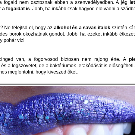
i, a fogaid nem osztoznak ebben a szenvedélyedben. A jég
le
 a fogaidat is
. Jobb, ha inkább csak hagyod elolvadni a szádb
? Ne felejtsd el, hogy az
alkohol
é
s a savas italok
szintén kár
des borok okozhatnak gondot. Jobb, ha ezeket inkább étkezé
y pohár víz!
ercinged van, a fogorvosod biztosan nem rajong érte. A
pi
és a fogszövetet, de a baktériumok lerakódását is elősegíthet
mes megfontolni, hogy kiveszed őket.