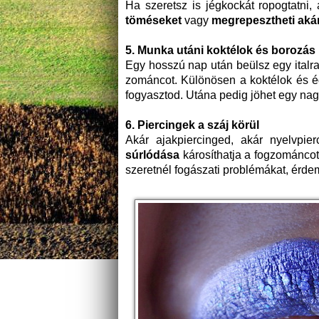
Ha szeretsz is jégkockát ropogtatn
t
ö
m
é
seket
vagy
megrepesztheti akár
5. Munka utáni kokt
é
lok
é
s borozás
Egy hosszú nap után beülsz egy italra
zománcot. Különösen a koktélok és é
fogyasztod. Utána pedig jöhet egy nag
6. Piercingek a száj k
ö
rül
Akár ajakpiercinged, akár nyelvpi
s
úrl
ó
dása
károsíthatja a fogzománcot 
szeretnél fogászati problémákat, érde