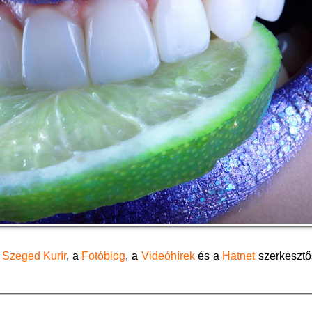
a
Szeged Kurír
, a
Fotóblog
, a
Videóhírek
és a
Hatnet
szerkeszt