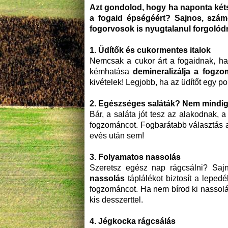
Azt gondolod, hogy ha naponta k
é
t
a fogaid épségéért? Sajnos, szá
m
fogorvosok is nyugtalanul forgol
ó
d
1.
Ü
dítők
é
s cukormentes italok
Nemcsak a cukor árt a fogaidnak, ha
kémhatása
demineralizálja a fogzo
kivételek! Legjobb, ha az üdítőt egy po
2. Eg
é
szs
éges sal
áták? Nem mindig 
Bár, a saláta jót tesz az alakodnak, 
fogzománcot. Fogbarátabb választás
evés után sem!
3. Folyamatos nassolás
Szeretsz egész nap rágcsálni? Sa
nassolás
táplálékot biztosít a leped
fogzománcot. Ha nem bírod ki nassolá
kis desszerttel.
4. J
é
gkocka
rágcsálás