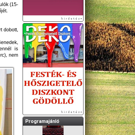
ulók (15-
jét.
t dobott,
Benedek,
ennél is
rc), nem
A GÖDÖLLŐI ÉS
KÖRNYÉKBELI
KULTURÁLIS- ÉS
SPORTPROGRAMOKAT
KÖZÖSSÉGI
OLDALUNKON TESSZÜK
KÖZZÉ!
Programajánló