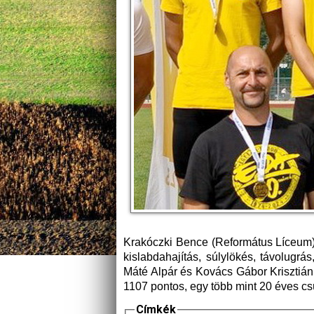
Krakóczki Bence (Református Líceum) 
kislabdahajítás, súlylökés, távolugr
Máté Alpár és Kovács Gábor Krisztián 
1107 pontos, egy több mint 20 éves cs
Címkék