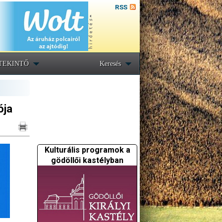
RSS
TEKINTŐ
Keresés
ója
Kulturális programok a
gödöllői kastélyban