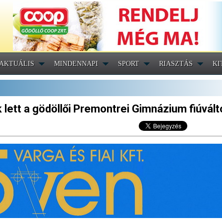
AKTUÁLIS
MINDENNAPI
SPORT
RIASZTÁS
KI
k lett a gödöllői Premontrei Gimnázium fiúvált