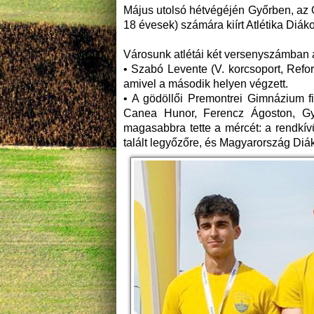
Május utolsó hétvégéjén Győrben, az 
18 évesek) számára kiírt Atlétika Diá
Városunk atlétái két versenyszámban á
• Szabó Levente (V. korcsoport, Refo
amivel a második helyen végzett.
• A gödöllői Premontrei Gimnázium 
Canea Hunor, Ferencz Ágoston, Gye
magasabbra tette a mércét: a rendkí
talált legyőzőre, és Magyarország Diák