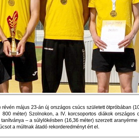
révén május 23-án új országos csúcs született ötpróbában (10
ás, 800 méter) Szolnokon, a IV. korcsoportos diákok országos 
tanítványa – a súlylökésben (16,36 méter) szerzett aranyérme 
úcsot a múltnak átadó rekorderedményt ért el.