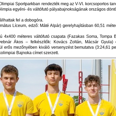
Olimpiai Sportparkban rendezték meg az V-VI. korcsoportos tan
kolimpia egyéni- és váltófutó pályabajnokságának országos döntő
llhattak fel a dobogóra.
rmátus Líceum, edző: Máté Alpár) gerelyhajításban 60,51 méter
fiú 4x400 méteres váltófutó csapata (Fazakas Soma, Tompa 
bnár Ákos – felkészítők: Kovács Zoltán, Mácsár Gyula) 
vül erős mezőnyében kiváló versenyzést bemutatva (3:24,61 pe
olimpiai Bajnoka címet szerzett.