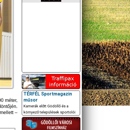
TÉRFÉL Sportmagazin
műsor
0 méter,
Kamerák előtt Gödöllő és a
döntőjén.
környező települések sportolói
mellett –