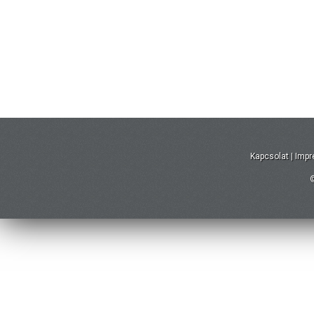
Kapcsolat
|
Imp
©