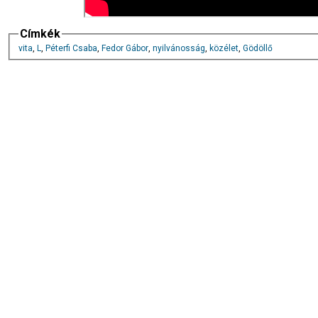
Címkék
vita
,
L
,
Péterfi Csaba
,
Fedor Gábor
,
nyilvánosság
,
közélet
,
Gödöllő