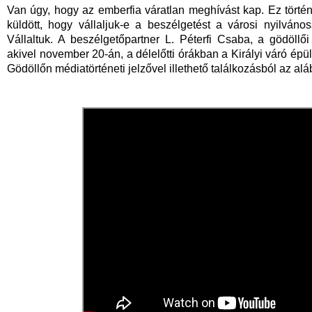
Van úgy, hogy az emberfia váratlan meghívást kap. Ez törté
küldött, hogy vállaljuk-e a beszélgetést a városi nyilvános
Vállaltuk. A beszélgetőpartner L. Péterfi Csaba, a gödöll
akivel november 20-án, a délelőtti órákban a Királyi váró épü
Gödöllőn médiatörténeti jelzővel illethető találkozásból az al