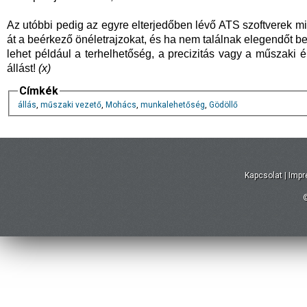
Az utóbbi pedig az egyre elterjedőben lévő ATS szoftverek mi
át a beérkező önéletrajzokat, és ha nem találnak elegendőt bel
lehet például a terhelhetőség, a precizitás vagy a műszaki é
állást!
(x)
Címkék
állás
,
műszaki vezető
,
Mohács
,
munkalehetőség
,
Gödöllő
Kapcsolat
|
Imp
©