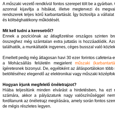
A műszaki vezető rendkívül fontos szerepet tölt be a gyárban
azonnal kijavítja a hibákat, illetve megtervezi és megval
rendszerek teljes körű karbantartását. Így biztosítja a vállal
és költséghatékony működését.
Mit kell tudni a keresetről?
Ennek a pozíciónak az átlagfizetése országos szinten bru
összeghez még számtalan extra juttatás is hozzáadódik. Azo
találhatók, a munkáltatók ingyenes, céges busszal való közlek
Emellett pedig még átlagosan havi 30 ezer forintos cafeteria
a Mohácsállás felületén megjelent
műszaki (karbantart
ígéretesnek bizonyul. De, egyébként az állásportálokon több 
betöltéséhez elegendő az elektronikai vagy műszaki középfok
Hogyan írjunk megfelelő önéletrajzot?
Hiába teljesítünk minden elvárást a hirdetésben, ha ez
számára, akkor a pályázatunk nagy valószínűséggel nem l
fordítanunk az önéletrajz megírására, amely során fontos szem 
de mégis részletes legyen.