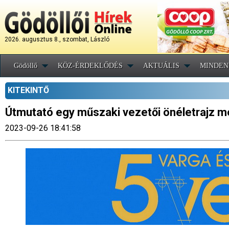
2026. augusztus 8., szombat, László
Gödöllő
KÖZ-ÉRDEKLŐDÉS
AKTUÁLIS
MINDEN
KITEKINTŐ
Útmutató egy műszaki vezetői önéletrajz 
2023-09-26 18:41:58