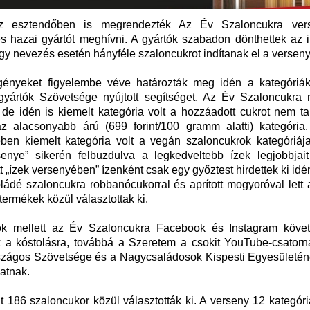
z esztendőben is megrendezték Az Év Szaloncukra
ver
s hazai gyártót meghívni. A gyártók szabadon dönthettek az 
hogy nevezés esetén hányféle szaloncukrot indítanak el a versen
igényeket figyelembe véve határozták meg idén a kategóriák
yártók Szövetsége nyújtott segítséget. Az Év Szaloncukra m
e idén is kiemelt kategória volt a hozzáadott cukrot nem ta
az alacsonyabb árú (699 forint/100 gramm alatti) kategória.
ben kiemelt kategória volt a vegán szaloncukrok kategóriája
senye” sikerén felbuzdulva a legkedveltebb ízek legjobbjait
t „ízek versenyében” ízenként csak egy győztest hirdettek ki idén
ádé szaloncukra robbanócukorral és aprított mogyoróval lett 
termékek közül választottak ki.
ok mellett az Év Szaloncukra Facebook és Instagram követ
ak a kóstolásra, továbbá a Szeretem a csokit YouTube-csatorn
zágos Szövetsége és a Nagycsaládosok Kispesti Egyesületéne
patnak.
 186 szaloncukor közül választották ki. A verseny 12 kategór