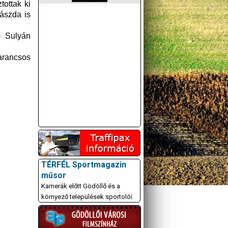
tottak ki
rászda is
 Sulyán
arancsos
TÉRFÉL Sportmagazin
műsor
Kamerák előtt Gödöllő és a
környező települések sportolói