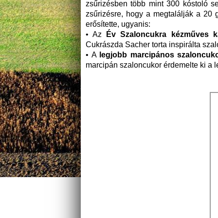
zsűrizésben több mint 300 kóstoló se
zsűrizésre, hogy a megtalálják a 20 
erősítette, ugyanis:
• Az
Év Szaloncukra kézműves ka
Cukrászda Sacher torta inspirálta szal
• A
legjobb marcipános szaloncuko
marcipán szaloncukor érdemelte ki a l