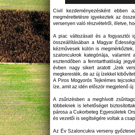
Civil kezdeményezésként ebben a
megmérettetésre igyekeztek az össze
versenyen való részvételről, illetve, 
A piac változásait és a fogyasztói 
összeállításában a Magyar Édességg
kézművesek külön is megmérkőztek, d
szaloncukrok kategóriája, valamint 
esztendőben a fenntarthatóság jegyé
évben nagy sikert aratott „ízek ver
megkeresték, de az új ízekkel kibővítet
A Piros Mogyorós Tejkrémes tejcsokol
íze, amit az idén először megjelenő új 
A zsűrizésben a meghívott zsűritag
többeknek is lehetőséget biztosított
párosa a Cukorbeteg Egyesületek Ors
és vezetői is segítségére voltak a csa
Az Év Szaloncukra verseny győzteseit