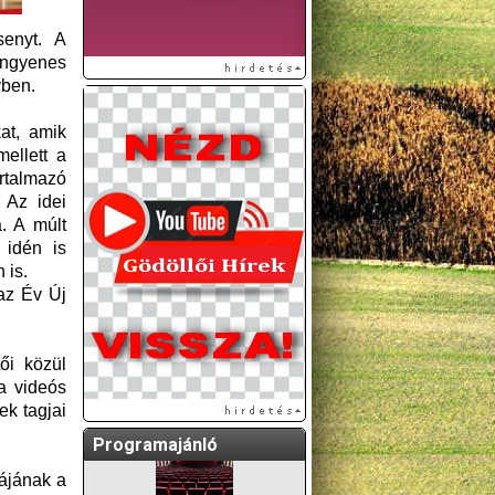
senyt. A
ingyenes
yben.
at, amik
ellett a
rtalmazó
 Az idei
. A múlt
 idén is
A GÖDÖLLŐI ÉS
 is.
KÖRNYÉKBELI
az Év Új
KULTURÁLIS- ÉS
SPORTPROGRAMOKAT
KÖZÖSSÉGI
ői közül
OLDALUNKON TESSZÜK
a videós
KÖZZÉ!
k tagjai
Programajánló
iájának a