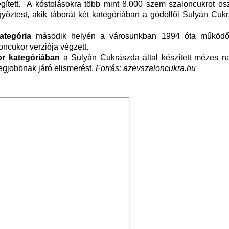
gített. A kóstolásokra több mint 8.000 szem szaloncukrot osz
győztest, akik táborát két kategóriában a gödöllői Sulyán Cuk
tegória
második helyén a városunkban 1994 óta működő
oncukor verziója végzett.
r kategóriában
a Sulyán Cukrászda által készített mézes n
egjobbnak járó elismerést.
Forrás: azevszaloncukra.hu