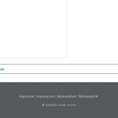
llő
Kapcsolat
|
Impresszum
|
Adatvédelem
|
Médiaajánlat
© Gödöllői Hírek Online