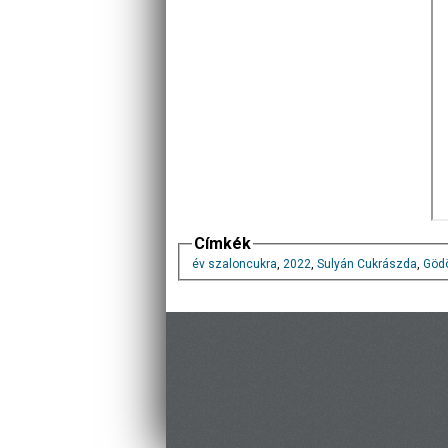
Címkék
év szaloncukra
,
2022
,
Sulyán Cukrászda
,
Gödö