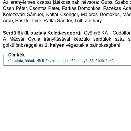
Az aranyérmes csapat játékosainak névsora: Guba Szabolc
Cseh Péter, Csontos Péter, Farkas Domonkos, Fazekas Ádá
Kolozsvári Sámuel, Koltai Csongor, Majoros Domokos, Mác
Áron, Pásztor Imre, Raffai Sándor, Tóth Zachary
Serdülők (II. osztály Keleti-csoport):
Gyömrő KA – Gödöllői 
A Mácsár Gyula irányításával készülő serdülők száz sz
gólkülönbséggel az
1. helyen
végeztek a bajnokságban!
Címkék
kézilabda
,
férfiak
,
NB II
,
Északi-csoport
,
Pénzügyőr SE
,
Gödöllői KC