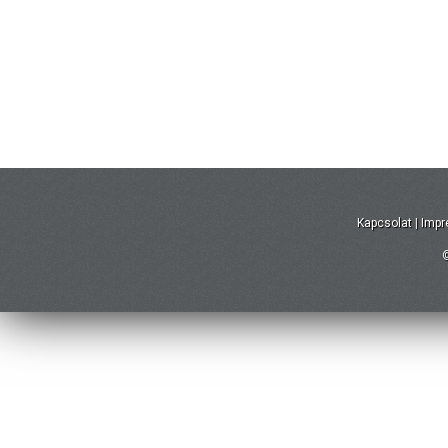
Kapcsolat
|
Imp
©