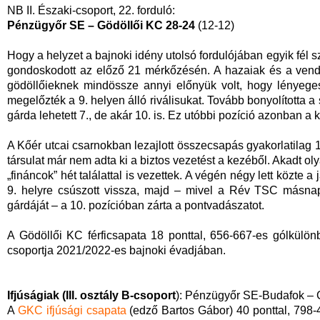
NB II. Északi-csoport, 22. forduló:
Pénzügyőr SE – Gödöllői KC 28-24
(12-12)
Hogy a helyzet a bajnoki idény utolsó fordulójában egyik fél 
gondoskodott az előző 21 mérkőzésén. A hazaiak és a vendé
gödöllőieknek mindössze annyi előnyük volt, hogy lényege
megelőzték a 9. helyen álló riválisukat. Tovább bonyolította a
gárda lehetett 7., de akár 10. is. Ez utóbbi pozíció azonban a
A Kőér utcai csarnokban lezajlott összecsapás gyakorlatilag 1
társulat már nem adta ki a biztos vezetést a kezéből. Akadt o
„fináncok” hét találattal is vezettek. A végén négy lett közte 
9. helyre csúszott vissza, majd – mivel a Rév TSC másn
gárdáját – a 10. pozícióban zárta a pontvadászatot.
A Gödöllői KC férficsapata 18 ponttal, 656-667-es gólkülö
csoportja 2021/2022-es bajnoki évadjában.
Ifjúságiak (III. osztály B-csoport
): Pénzügyőr SE-Budafok – 
A
GKC ifjúsági csapata
(edző Bartos Gábor) 40 ponttal, 798