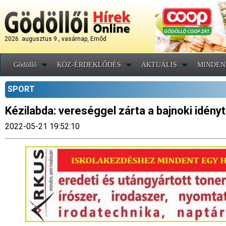
2026. augusztus 9., vasárnap, Emõd
Gödöllő
KÖZ-ÉRDEKLŐDÉS
AKTUÁLIS
MINDEN
SPORT
Kézilabda: vereséggel zárta a bajnoki idényt
2022-05-21 19:52:10