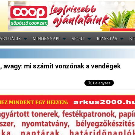
AKTUÁLIS
MINDENNAPI
SPORT
RIASZTÁS
KI
, avagy: mi számít vonzónak a vendégek