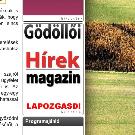
óknak is
ák, hogy
én sincs
zerelések
lvashatsz
 szájról
gyfelet
i is. Az
k egy-egy
hatással
győződni
Programajánló
éséről, a