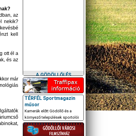
tnak?
adban, az
el nekik?
 kevésbé
nzt kell
 ott él a
k, és az
.
A GÖDÖLLŐI ÉS
KÖRNYÉKBELI
akkor már
KULTURÁLIS- ÉS
nológiás
SPORTPROGRAMOKAT
KÖZÖSSÉGI
TÉRFÉL Sportmagazin
OLDALUNKON TESSZÜK
műsor
KÖZZÉ!
gáltatók
Kamerák előtt Gödöllő és a
áriumcső
környező települések sportolói
abinokat,