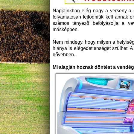
Napjainkban elég nagy a verseny a s
folyamatosan fejlődniük kell annak é
számos tényező befolyásolja a vev
másképpen.
Nem mindegy, hogy milyen a helyiség 
hiánya is elégedetlenséget szülhet. 
bővebben.
Mi alapján hoznak döntést a vendé