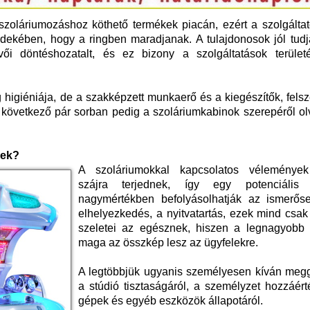
zoláriumozáshoz köthető termékek piacán, ezért a szolgáltat
rdekében, hogy a ringben maradjanak. A tulajdonosok jól tudj
ői döntéshozatalt, és ez bizony a szolgáltatások terület
higiéniája, de a szakképzett munkaerő és a kiegészítők, fels
A következő pár sorban pedig a szoláriumkabinok szerepéről o
gek?
A szoláriumokkal kapcsolatos vélemények
szájra terjednek, így egy potenciális ü
nagymértékben befolyásolhatják az ismerőse
elhelyezkedés, a nyitvatartás, ezek mind csa
szeletei az egésznek, hiszen a legnagyobb 
maga az összkép lesz az ügyfelekre.
A legtöbbjük ugyanis személyesen kíván meg
a stúdió tisztaságáról, a személyzet hozzáért
gépek és egyéb eszközök állapotáról.