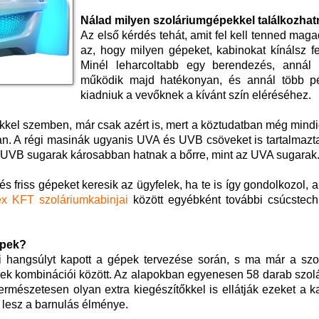
Nálad milyen szoláriumgépekkel találkozha
Az első kérdés tehát, amit fel kell tenned mag
az, hogy milyen gépeket, kabinokat kínálsz f
Minél leharcoltabb egy berendezés, annál
működik majd hatékonyan, és annál több pé
kiadniuk a vevőknek a kívánt szín eléréséhez.
kkel szemben, már csak azért is, mert a köztudatban még mindig
n. A régi masinák ugyanis UVA és UVB csöveket is tartalmazta
az UVB sugarak károsabban hatnak a bőrre, mint az UVA sugarak
 friss gépeket keresik az ügyfelek, ha te is így gondolkozol, 
x KFT szoláriumkabinjai
között egyébként további csúcstech
épek?
i hangsúlyt kapott a gépek tervezése során, s ma már a szol
nek kombinációi között. Az alapokban egyenesen 58 darab szol
természetesen olyan extra kiegészítőkkel is ellátják ezeket a k
lesz a barnulás élménye.