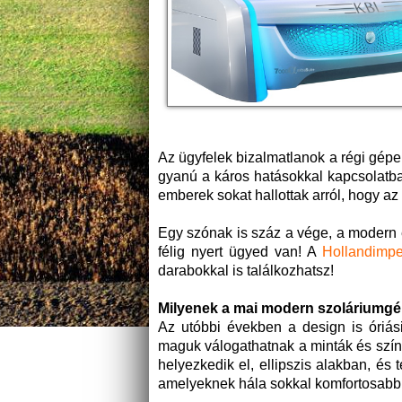
Az ügyfelek bizalmatlanok a régi gépe
gyanú a káros hatásokkal kapcsolatba
emberek sokat hallottak arról, hogy 
Egy szónak is száz a vége, a modern és
félig nyert ügyed van! A
Hollandimpe
darabokkal is találkozhatsz!
Milyenek a mai modern szoláriumg
Az utóbbi években a design is óriás
maguk válogathatnak a minták és szí
helyezkedik el, ellipszis alakban, és 
amelyeknek hála sokkal komfortosabb 