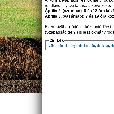
A kormányablakok és okmányirodák –
rendkívüli nyitva tartása a következő:
Április 2. (szombat): 8 és 18 óra köz
Április 3. (vasárnap): 7 és 19 óra köz
Ezen kívül a gödöllői központú Pest 
(Szabadság tér 9.) is lesz okmányiroda
Címkék
választás
,
okmányiroda
,
kormányablak
,
ügyel