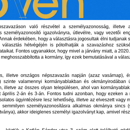
szavazáson való részvétel a személyazonosság, illetve 
s személyazonosító igazolványra, útlevélre, vagy vezetői eng
Annak érdekében, hogy a választásra jogosultak élni tudjanak 
a választás hétvégéjén is pótolhatják a szavazáshoz szüks
irataikat. Fontos ugyanakkor, hogy mivel a járvány miatt, a 2020
t meghosszabbította a kormány, így ezek bemutatásával a válas
tás, illetve országos népszavazás napján (azaz vasárnap), é
 szinte valamennyi kormányablakban és okmányirodában ü
n, illetve az összes olyan településen, ahol van kormányabla
rt április 2-án és 3-án. Fontos tudni azonban, hogy ezeken a
latos ügyintézésre lesz lehetőség, illetve az elveszett vagy 
ek semmilyen személyazonosításra alkalmas okmánya sincs (
tványa), akkor ideiglenes személyi igazolványt kap, amivel rész