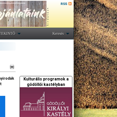
RSS
TEKINTŐ
Keresés
nyirodák
Kulturális programok a
t
gödöllői kastélyban