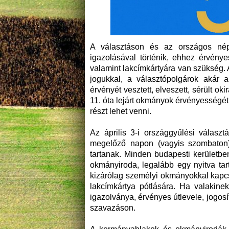
A választáson és az országos nép
igazolásával történik, ehhez érvénye
valamint lakcímkártyára van szükség. 
jogukkal, a választópolgárok akár 
érvényét vesztett, elveszett, sérült ok
11. óta lejárt okmányok érvényességé
részt lehet venni.
Az április 3-i országgyűlési válasz
megelőző napon (vagyis szombaton)
tartanak. Minden budapesti kerületbe
okmányiroda, legalább egy nyitva ta
kizárólag személyi okmányokkal kapcso
lakcímkártya pótlására. Ha valakin
igazolványa, érvényes útlevele, jogosí
szavazáson.