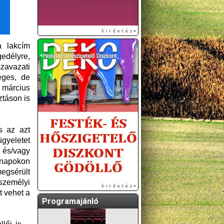
a lakcím
edélyre,
szavazati
éges, de
. március
ztáson is
A GÖDÖLLŐI ÉS
KÖRNYÉKBELI
s az azt
KULTURÁLIS- ÉS
gyeletet
SPORTPROGRAMOKAT
k és/vagy
KÖZÖSSÉGI
 napokon
OLDALUNKON TESSZÜK
megsérült
KÖZZÉ!
személyi
t vehet a
Programajánló