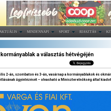
AKTUÁLIS
MINDENNAPI
SPORT
RIASZTÁS
KI
 a kormányablak a választás hétvégéjén
április 2-án, szombaton és 3-án, vasárnap a kormányablakok és okmá
lásának ügyintézését – olvasható a Miniszterelnökség által kiadot