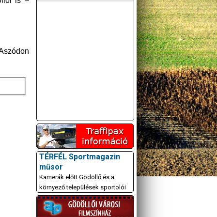
lői is –
 Aszódon
TÉRFÉL Sportmagazin
műsor
Kamerák előtt Gödöllő és a
környező települések sportolói