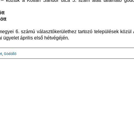
 köztük a Kotlán Sándor utca 3. szám alatt található gödöl
ött
ött
megyei 6. számú választókerülethez tartozó települések közül
i ügyelet április első hétvégéjén.
et
,
Gödöllő