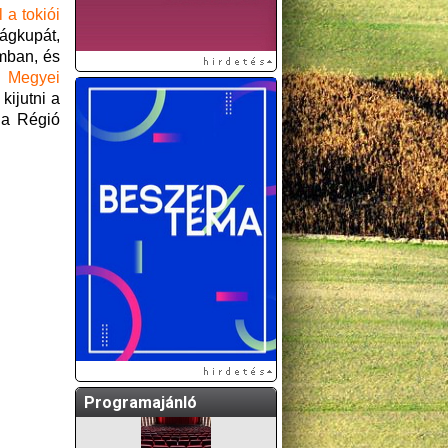
l a tokiói
ágkupát,
umban, és
 Megyei
kijutni a
a a Régió
A GÖDÖLLŐI ÉS
KÖRNYÉKBELI
KULTURÁLIS- ÉS
SPORTPROGRAMOKAT
KÖZÖSSÉGI
OLDALUNKON TESSZÜK
KÖZZÉ!
Programajánló