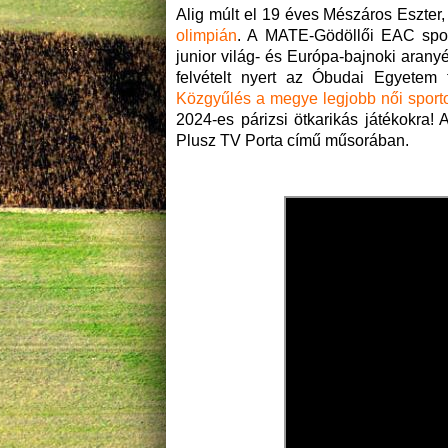
Alig múlt el 19 éves Mészáros Eszter
olimpián
. A MATE-Gödöllői EAC sport
junior világ- és Európa-bajnoki arany
felvételt nyert az Óbudai Egyetem
Közgyűlés a megye legjobb női sporto
2024-es párizsi ötkarikás játékokra! 
Plusz TV Porta című műsorában.