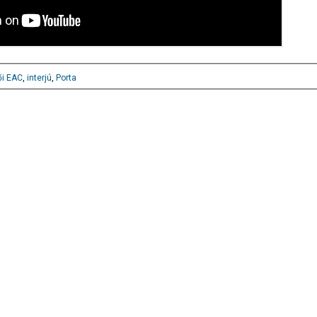
ői EAC
,
interjú
,
Porta