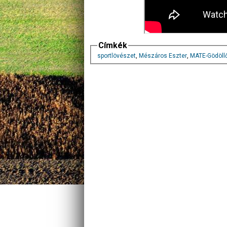
Címkék
sportlövészet
,
Mészáros Eszter
,
MATE-Gödöll