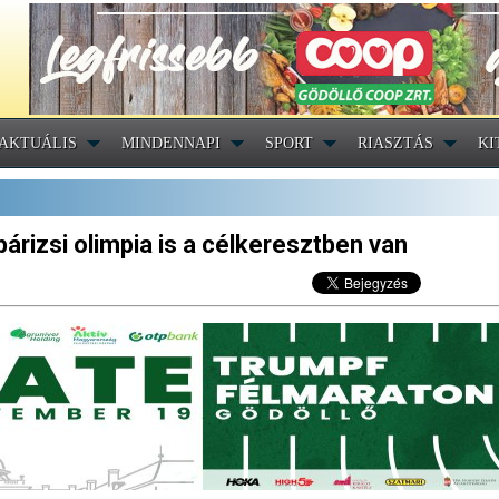
AKTUÁLIS
MINDENNAPI
SPORT
RIASZTÁS
KI
árizsi olimpia is a célkeresztben van