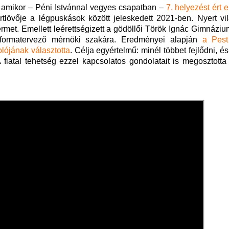
, amikor – Péni Istvánnal vegyes csapatban –
7. helyezést ért e
lövője a légpuskások között jeleskedett 2021-ben. Nyert vil
érmet. Emellett leérettségizett a gödöllői Török Ignác Gimnázi
 formatervező mérnöki szakára. Eredményei alapján
a Pest
lójának választotta
. Célja egyértelmű: minél többet fejlődni, és 
A fiatal tehetség ezzel kapcsolatos gondolatait is megosztott