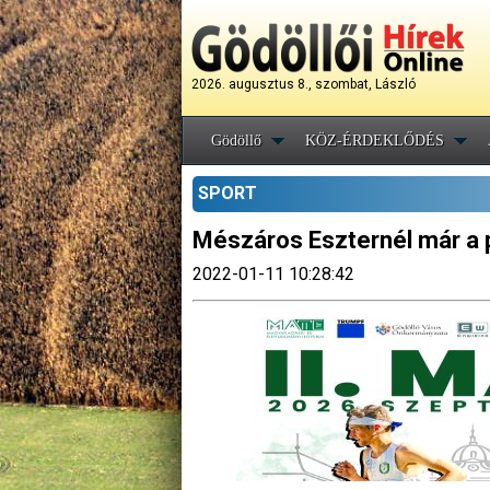
2026. augusztus 8., szombat, László
Gödöllő
KÖZ-ÉRDEKLŐDÉS
SPORT
Mészáros Eszternél már a p
2022-01-11 10:28:42