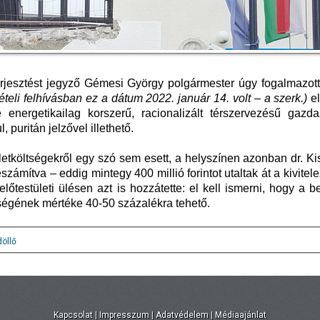
erjesztést jegyző Gémesi György polgármester úgy fogalmazott
tételi felhívásban ez a dátum 2022. január 14. volt – a szerk.)
e
 energetikailag korszerű, racionalizált térszervezésű gazd
 puritán jelzővel illethető.
letköltségekről egy szó sem esett, a helyszínen azonban dr. K
zámítva – eddig mintegy 400 millió forintot utaltak át a kivitel
lőtestületi ülésen azt is hozzátette: el kell ismerni, hogy a 
ségének mértéke 40-50 százalékra tehető.
öllő
Kapcsolat
|
Impresszum
|
Adatvédelem
|
Médiaajánlat