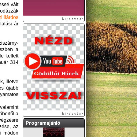
essé vált
 odázzák
illiárdos
lalási ár
iszárny-
észben a
e kellett
nuár 31-i
A GÖDÖLLŐI ÉS
KÖRNYÉKBELI
, illetve
KULTURÁLIS- ÉS
és újabb
SPORTPROGRAMOKAT
lyamatos
KÖZÖSSÉGI
OLDALUNKON TESSZÜK
 valamint
KÖZZÉ!
óbertől a
végzésre
Programajánló
zése, az
li módon