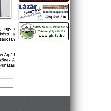
, hogy a
lkészül a
aságosan
iss Árpád
ezőnek. A
beruházás