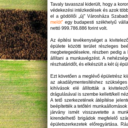
Tavaly tavasszal kiderült, hogy a ko
védekezési intézkedések és azok töb
el a gödöllői „új” Városháza Szabads
melót”
egy budapesti székhelyű vállal
nettó 999.786.886 forint volt.
Az építési tevékenységet a kivitele
épülete közötti terület részleges b
megbetegedésekre, részben pedig a be
állítani a munkavégzést. A nehézsége
részhatáridőt, és elkészült a két új ép
Ezt követően a meglévő épületrész ki
az akadálymentesítéshez szükséges 
kihívások elé állították a kivitele
drágulásával is szembe kellett/kell néz
A tető szerkezetének átépítése jelent
beépítették a tetőtéri munkaállomások 
járvány ismét visszavetette a mun
kirendelhető brigádok megfelelő szá
épületszerkezetek előregyártása. Rá