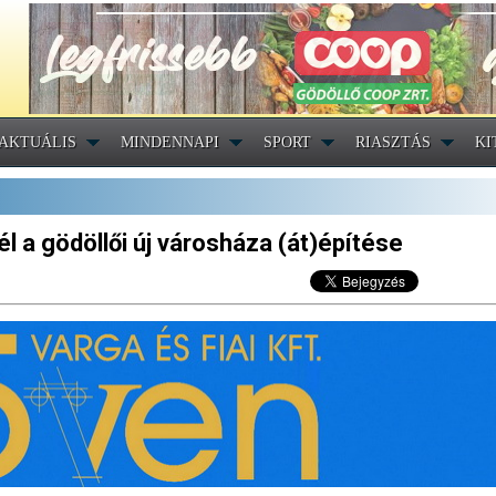
AKTUÁLIS
MINDENNAPI
SPORT
RIASZTÁS
KI
l a gödöllői új városháza (át)építése