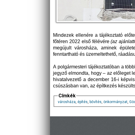
Mindezek ellenére a tájékoztató előt
főtéren 2022 első félévére
(az ajánlat
megújult városháza, aminek épülete
fenntartható és üzemeltethető, ráadásul,
A polgármesteri tájékoztatóban a több
jegyző elmondta, hogy – az előleget les
hivatalvezető a december 16-i képvise
csúszásban van, az építkezés készült
Címkék
városháza
,
építés
,
bővítés
,
önkormányzat
,
Göd