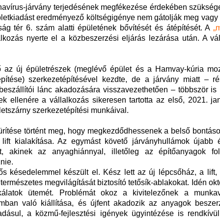
ronavírus-járvány terjedésének megfékezése érdekében szükség
bletkiadást eredményező költségigénye nem gátolják meg vagy
ág tér 6. szám alatti épületének bővítését és átépítését. A
„m
kozás nyerte el a közbeszerzési eljárás lezárása után. A vál
ző az új épületrészek (meglévő épület és a Hamvay-kúria moz
eépítése) szerkezetépítésével kezdte, de a járvány miatt – r
szállítói lánc akadozására visszavezethetően – többször is l
k ellenére a vállalkozás sikeresen tartotta az első, 2021. ja
ületszárny szerkezetépítési munkáival.
ürítése történt meg, hogy megkezdődhessenek a belső bontások
lift kialakítása. Az egymást követő járványhullámok újabb 
zőt, akinek az anyaghiánnyal, illetőleg az építőanyagok fo
nie.
ős késedelemmel készült el. Kész lett az új lépcsőház, a lift,
természetes megvilágítását biztosító tetősík-ablakokat. Idén okt
kálatok ütemét. Problémát okoz a kivitelezőnek a munka
mban való kiállítása, és újfent akadozik az anyagok beszer
adásul, a közmű-fejlesztési igények ügyintézése is rendkívü