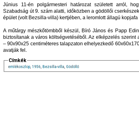
Június 11-én polgármesteri határozat született arról, h
Szabadság út 9. szám alatti, időközben a gödöllői cserkésze
épület (volt Bezsilla-villa) kertjében, a leromlott állagú kopjafa
A műtárgy mészkőtömbből készül, Bíró János és Papp Edina h
biztosítanak a város költségvetéséből. Az elképzelés szerint 
– 90x90x25 centiméteres talapzaton elhelyezkedő 60x60x170
avatják fel.
Címkék
emlékoszlop
,
1956
,
Bezsilla-villa
,
Gödöllő