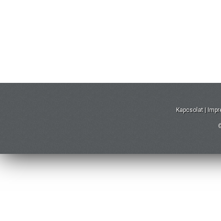
Kapcsolat
|
Imp
©