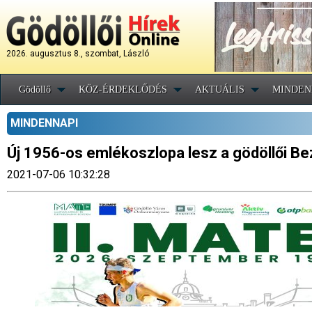
2026. augusztus 8., szombat, László
Gödöllő
KÖZ-ÉRDEKLŐDÉS
AKTUÁLIS
MINDEN
MINDENNAPI
Új 1956-os emlékoszlopa lesz a gödöllői Bezs
2021-07-06 10:32:28