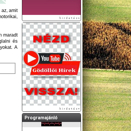
 az, amit
torikai,
on maradt
lalni és
yokat. A
A GÖDÖLLŐI ÉS
KÖRNYÉKBELI
KULTURÁLIS- ÉS
SPORTPROGRAMOKAT
KÖZÖSSÉGI
OLDALUNKON TESSZÜK
KÖZZÉ!
Programajánló