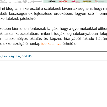
 írt blog, amin keresztül a szülőknek kívánnak segíteni, hogy mi
kük készségeinek fejlesztése érdekében, legyen szó finommo
korlatokról, játékokról.
yzetben kiemelten fontosnak tartják, hogy a gyermekeikkel otth
k azzal kapcsolatban, miként tudják leghatékonyabban lefog
ótolni a személyes oktatás és képzés hiányából fakadó hátrán
letekkel szolgáló honlap
ide kattintva
érhető el.
k
,
készségfutár
,
Gödöllő