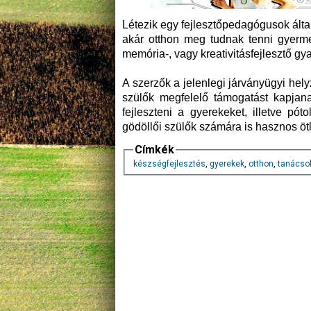
Létezik egy fejlesztőpedagógusok által
akár otthon meg tudnak tenni gyerme
memória-, vagy kreativitásfejlesztő gya
A szerzők a jelenlegi járványügyi hel
szülők megfelelő támogatást kapjana
fejleszteni a gyerekeket, illetve p
gödöllői szülők számára is hasznos öt
Címkék
készségfejlesztés
,
gyerekek
,
otthon
,
tanácso