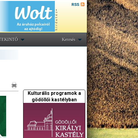
RSS
TEKINTŐ
Keresés
Kulturális programok a
gödöllői kastélyban