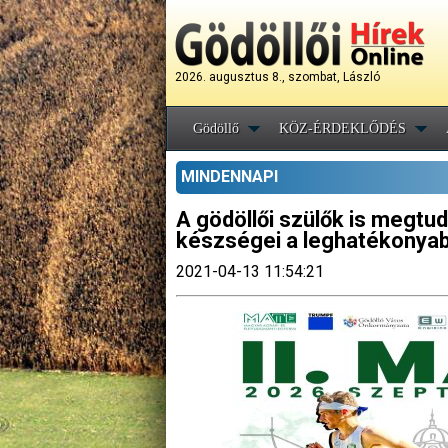
2026. augusztus 8., szombat, László
Gödöllő
KÖZ-ÉRDEKLŐDÉS
MINDENNAPI
A gödöllői szülők is megtu
készségei a leghatékonya
2021-04-13 11:54:21