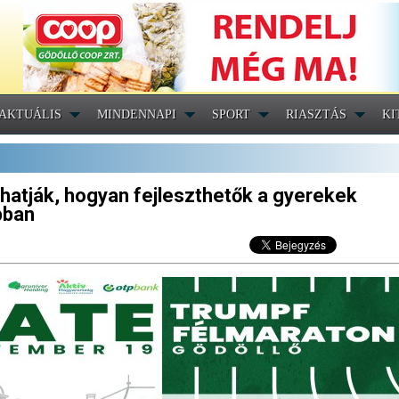
AKTUÁLIS
MINDENNAPI
SPORT
RIASZTÁS
KI
dhatják, hogyan fejleszthetők a gyerekek
bban