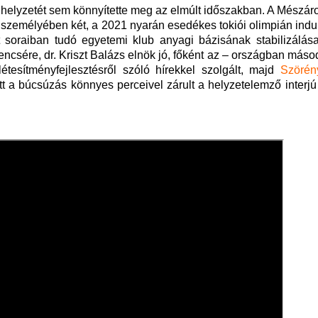
 helyzetét sem könnyítette meg az elmúlt időszakban. A Mészár
személyében két, a 2021 nyarán esedékes tokiói olimpián indu
t soraiban tudó egyetemi klub anyagi bázisának stabilizálás
rencsére, dr. Kriszt Balázs elnök jó, főként az – országban máso
tesítményfejlesztésről szóló hírekkel szolgált, majd
Szörény
t a búcsúzás könnyes perceivel zárult a helyzetelemző interj