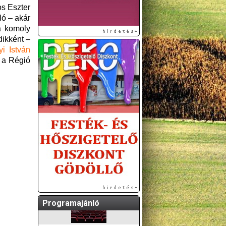
os Eszter
ló – akár
a komoly
dikként –
i István
ú a Régió
A GÖDÖLLŐI ÉS
KÖRNYÉKBELI
KULTURÁLIS- ÉS
SPORTPROGRAMOKAT
KÖZÖSSÉGI
OLDALUNKON TESSZÜK
KÖZZÉ!
Programajánló