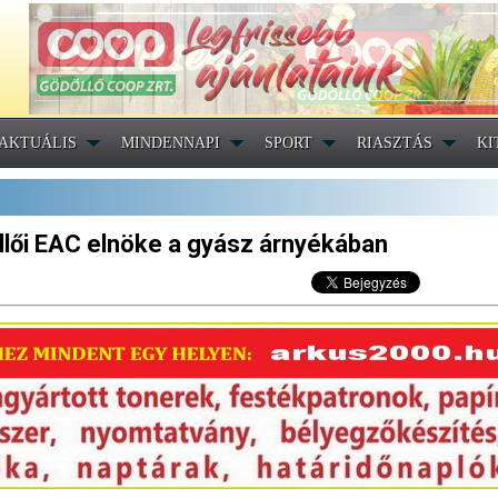
AKTUÁLIS
MINDENNAPI
SPORT
RIASZTÁS
KI
öllői EAC elnöke a gyász árnyékában