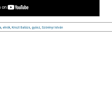
a
,
elnök
,
Kriszt Balázs
,
gyász
,
Szörényi István