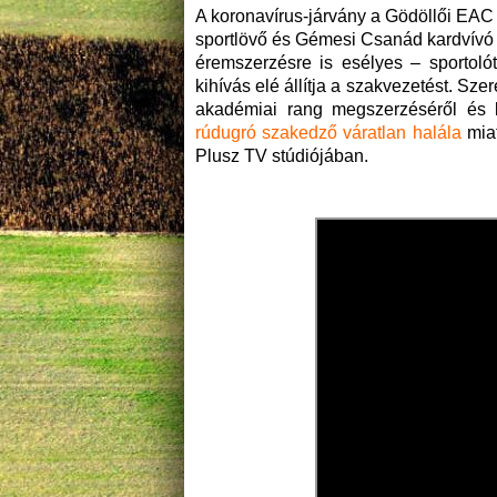
A koronavírus-járvány a Gödöllői EAC
sportlövő és Gémesi Csanád kardvívó 
éremszerzésre is esélyes – sportoló
kihívás elé állítja a szakvezetést. Sze
akadémiai rang megszerzéséről és lé
rúdugró szakedző váratlan halála
miat
Plusz TV stúdiójában.