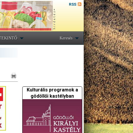
RSS
TEKINTŐ
Keresés
Kulturális programok a
gödöllői kastélyban