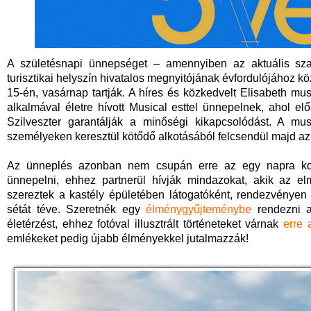
A születésnapi ünnepséget – amennyiben az aktuális szab
turisztikai helyszín hivatalos megnyitójának évfordulójához 
15-én, vasárnap tartják. A híres és közkedvelt Elisabeth mu
alkalmával életre hívott Musical esttel ünnepelnek, ahol e
Szilveszter garantálják a minőségi kikapcsolódást. A mus
személyeken keresztül kötődő alkotásából felcsendül majd az 
Az ünneplés azonban nem csupán erre az egy napra korl
ünnepelni, ehhez partnerül hívják mindazokat, akik az el
szereztek a kastély épületében látogatóként, rendezvényen
sétát téve. Szeretnék egy
élménygyűjteménybe
rendezni a 
életérzést, ehhez fotóval illusztrált történeteket várnak
erre 
emlékeket pedig újabb élményekkel jutalmazzák!