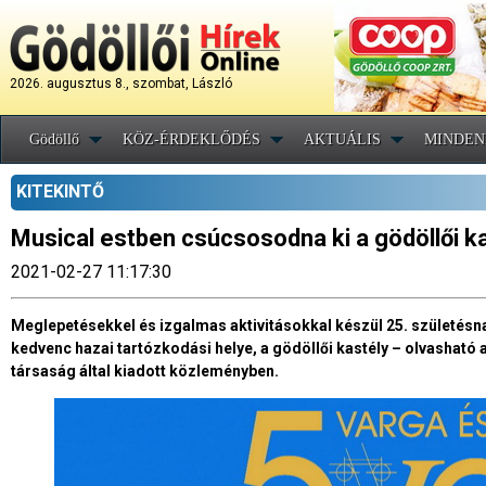
2026. augusztus 8., szombat, László
Gödöllő
KÖZ-ÉRDEKLŐDÉS
AKTUÁLIS
MINDEN
KITEKINTŐ
Musical estben csúcsosodna ki a gödöllői k
2021-02-27 11:17:30
Meglepetésekkel és izgalmas aktivitásokkal készül 25. születésna
kedvenc hazai tartózkodási helye, a gödöllői kastély – olvasha
társaság által kiadott közleményben.