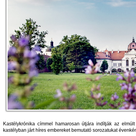
Kastélykrónika címmel hamarosan útjára indítják az elmúlt
kastélyban járt híres embereket bemutató sorozatukat évenké