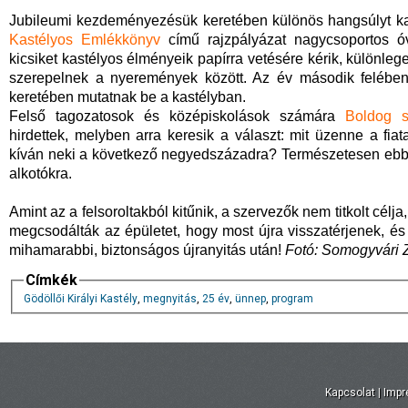
Jubileumi kezdeményezésük keretében különös hangsúlyt kap
Kastélyos Emlékkönyv
című rajzpályázat nagycsoportos ó
kicsiket kastélyos élményeik papírra vetésére kérik, különleg
szerepelnek a nyeremények között. Az év második felében 
keretében mutatnak be a kastélyban.
Felső tagozatosok és középiskolások számára
Boldog s
hirdettek, melyben arra keresik a választ: mit üzenne a fi
kíván neki a következő negyedszázadra? Természetesen ebbe
alkotókra.
Amint az a felsoroltakból kitűnik, a szervezők nem titkolt cél
megcsodálták az épületet, hogy most újra visszatérjenek, és
mihamarabbi, biztonságos újranyitás után!
Fotó: Somogyvári 
Címkék
Gödöllői Királyi Kastély
,
megnyitás
,
25 év
,
ünnep
,
program
Kapcsolat
|
Imp