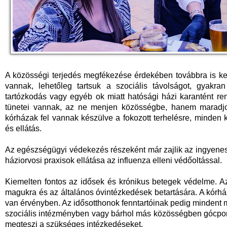
A közösségi terjedés megfékezése érdekében továbbra is ker
vannak, lehetőleg tartsuk a szociális távolságot, gyakra
tartózkodás vagy egyéb ok miatt hatósági házi karantént rend
tünetei vannak, az ne menjen közösségbe, hanem maradjon 
kórházak fel vannak készülve a fokozott terhelésre, minden k
és ellátás.
Az egészségügyi védekezés részeként már zajlik az ingyenes
háziorvosi praxisok ellátása az influenza elleni védőoltással.
Kiemelten fontos az idősek és krónikus betegek védelme. Az 
magukra és az általános óvintézkedések betartására. A kórhá
van érvényben. Az idősotthonok fenntartóinak pedig mindent m
szociális intézményben vagy bárhol más közösségben gócpont
megteszi a szükséges intézkedéseket.