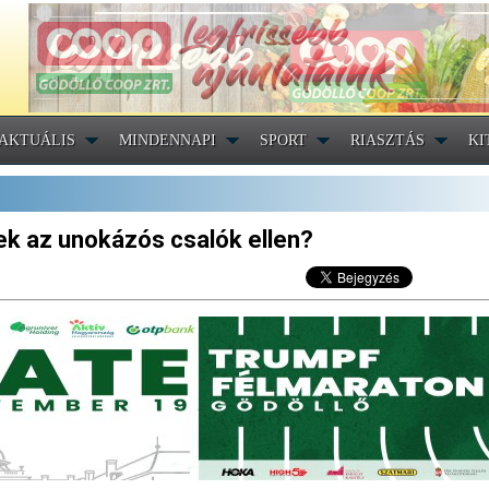
AKTUÁLIS
MINDENNAPI
SPORT
RIASZTÁS
KI
sek az unokázós csalók ellen?