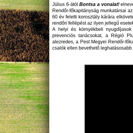
Július 6-ától
Bontsa a vonalat!
elneve
Rendőr-főkapitányság munkatársai az 
60 év feletti korosztály kárára elköv
rendőri fellépést az ilyen jellegű eset
A helyi és környékbeli nyugdíjasok
prevenciós tanácsokat, a Régió Pl
alezredes, a Pest Megyei Rendőr-főka
csalók ellen bevethető leghatásosabb