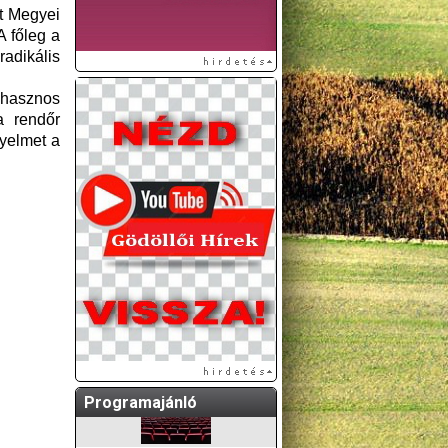
st Megyei
 főleg a
radikális
 hasznos
a rendőr
yelmet a
A GÖDÖLLŐI ÉS
KÖRNYÉKBELI
KULTURÁLIS- ÉS
SPORTPROGRAMOKAT
KÖZÖSSÉGI
OLDALUNKON TESSZÜK
KÖZZÉ!
Programajánló