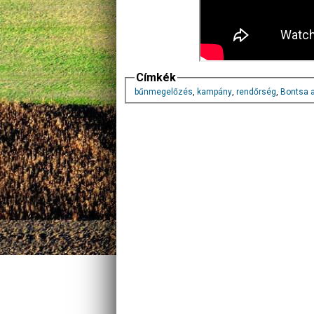
Címkék
bűnmegelőzés
,
kampány
,
rendőrség
,
Bontsa a