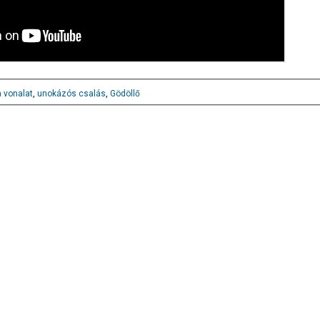
 vonalat
,
unokázós csalás
,
Gödöllő