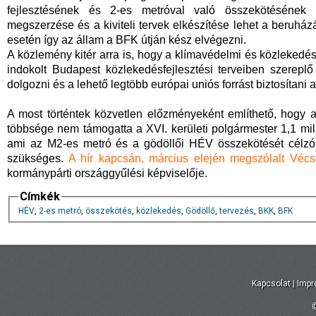
fejlesztésének és 2-es metróval való összekötésének 
megszerzése és a kiviteli tervek elkészítése lehet a beruhá
esetén így az állam a BFK útján kész elvégezni.
A közlemény kitér arra is, hogy a klímavédelmi és közlekedé
indokolt Budapest közlekedésfejlesztési terveiben szereplő
dolgozni és a lehető legtöbb európai uniós forrást biztosítani 
A most történtek közvetlen előzményeként említhető, hogy a
többsége nem támogatta a XVI. kerületi polgármester 1,1 milli
ami az M2-es metró és a gödöllői HÉV összekötését célzó p
szükséges.
A hír kapcsán, március elején megszólalt Vécs
kormánypárti országgyűlési képviselője.
Címkék
HÉV
,
2-es metró
,
összekötés
,
közlekedés
,
Gödöllő
,
tervezés
,
BKK
,
BFK
Kapcsolat
|
Imp
©