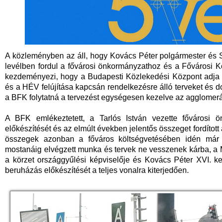
A közleményben az áll, hogy Kovács Péter polgármester és S
levélben fordul a fővárosi önkormányzathoz és a Fővárosi 
kezdeményezi, hogy a Budapesti Közlekedési Központ adja 
és a HÉV felújítása kapcsán rendelkezésre álló terveket és
a BFK folytatná a tervezést egységesen kezelve az agglomerá
A BFK emlékeztetett, a Tarlós István vezette fővárosi
előkészítését és az elmúlt években jelentős összeget fordítot
összegek azonban a főváros költségvetésében idén már
mostanáig elvégzett munka és tervek ne vesszenek kárba, a 
a körzet országgyűlési képviselője és Kovács Péter XVI. kerü
beruházás előkészítését a teljes vonalra kiterjedően.