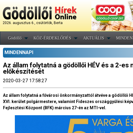
2026. augusztus 6., csütörtök, Berta
Gödöllő
KÖZ-ÉRDEKLŐDÉS
AKTUÁLIS
MINDEN
MINDENNAPI
Az állam folytatná a gödöllői HÉV és a 2-e
előkészítését
2020-03-27 17:58:27
Az állam folytatná a fővárosi önkormányzattól átvéve a gödöllői 
XVI. kerület polgármestere, valamint Fideszes országgyűlési képv
Fejlesztési Központ (BFK) március 27-én az MTI-vel.