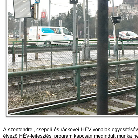
A szentendrei, csepeli és ráckevei HÉV-vonalak egyesítésével 
élvező HÉV-fejlesztési program kapcsán megindult munka n