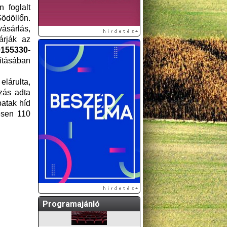
 foglalt
ödöllőn.
ásárlás,
árják az
0155330-
sításában
elárulta,
zás adta
patak híd
zesen 110
A GÖDÖLLŐI ÉS
KÖRNYÉKBELI
KULTURÁLIS- ÉS
SPORTPROGRAMOKAT
KÖZÖSSÉGI
OLDALUNKON TESSZÜK
KÖZZÉ!
Programajánló