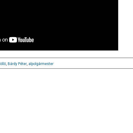
öllő
,
Bárdy Péter
,
alpolgármester