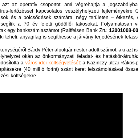
azt az operatív csoportot, ami végrehajtja a jogszabályban
rus-fertőzéssel kapcsolatos veszélyhelyzeti fejleményekre G
sok és a bölcsődések számára, négy területen – étkezés, v
 segítik a 70 év feletti gödöllői lakosokat. Folyamatosan v
ztak egy bankszámlaszámot (Raiffeisen Bank Zrt.:
12001008-0
i teheti, anyagilag is segíthesse a járvány terjedésének lelas
kenységéről Bárdy Péter alpolgármester adott számot, aki azt is 
yhelyzet okán az önkormányzati feladat- és hatáskör-átruhá
ódosította a
város idei költségvetését
: a Kazinczy utcai Rákos-
daépítésekre (40 millió forint) szánt keret felszámolásával öss
kezési költségekre.