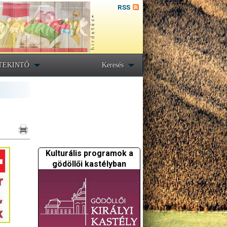
RSS
TEKINTŐ
Keresés
Kulturális programok a
gödöllői kastélyban