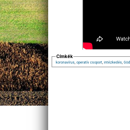
Címkék
koronavírus
,
operatív csoport
,
intézkedés
,
Göd