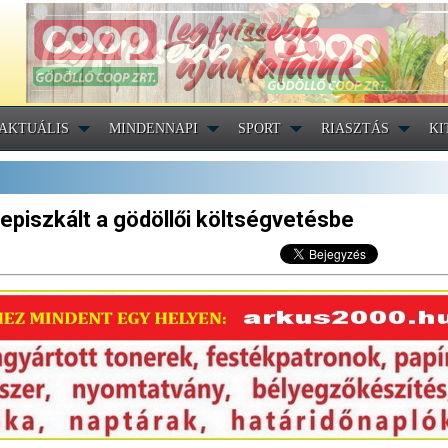
AKTUÁLIS
MINDENNAPI
SPORT
RIASZTÁS
KI
lepiszkált a gödöllői költségvetésbe