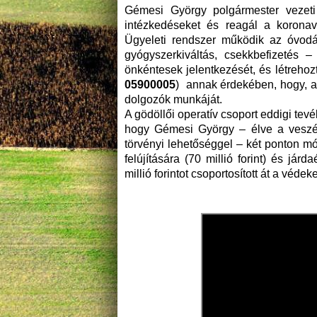
Gémesi György polgármester vezeti 
intézkedéseket és reagál a koronaví
Ügyeleti rendszer működik az óvodá
gyógyszerkiváltás, csekkbefizetés –
önkéntesek jelentkezését, és létreho
05900005
) annak érdekében, hogy, ak
dolgozók munkáját.
A gödöllői operatív csoport eddigi tevé
hogy Gémesi György – élve a veszél
törvényi lehetőséggel – két ponton m
felújítására (70 millió forint) és jár
millió forintot csoportosított át a véde