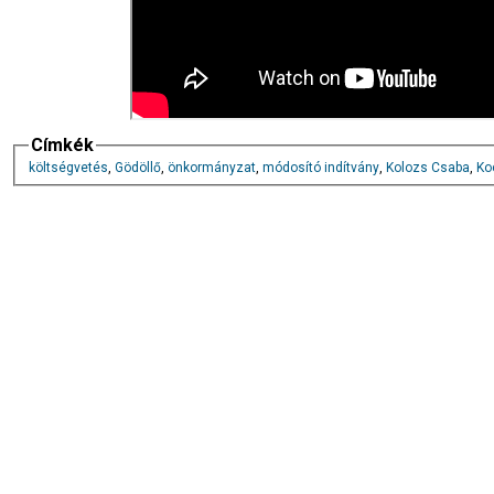
Címkék
költségvetés
,
Gödöllő
,
önkormányzat
,
módosító indítvány
,
Kolozs Csaba
,
Ko