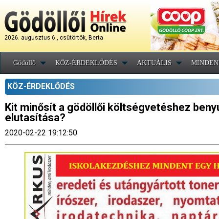
2026. augusztus 6., csütörtök, Berta
Gödöllő
KÖZ-ÉRDEKLŐDÉS
AKTUÁLIS
MINDEN
KÖZ-ÉRDEKLŐDÉS
Kit minősít a gödöllői költségvetéshez beny
elutasítása?
2020-02-22 19:12:50