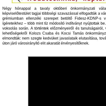
Négy hónappal a tavaly októberi önkormányzati válas
képviselőtestület tagjai többségi szavazással elfogadták a vár
grémiumban ellenzéki szerepet betöltő Fidesz-KDNP-s 
ígéreteikhez – több mint tíz módosító indítványt nyújtottak be
voksolás során. A történtek előzményeiről és tanulságairól,
lehetőségekről Kolozs Csaba és Kocsi Tamás önkormányzat
elmondták: nem szegte kedvüket javaslataik elutasítása, továb
úton járó városirányító elit akaratát érvényesítőknek.