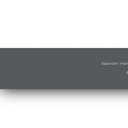
Kapcsolat
|
Imp
©