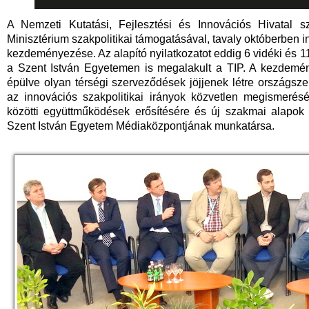
A Nemzeti Kutatási, Fejlesztési és Innovációs Hivatal s
Minisztérium szakpolitikai támogatásával, tavaly októberben in
kezdeményezése. Az alapító nyilatkozatot eddig 6 vidéki és 11
a Szent István Egyetemen is megalakult a TIP. A kezdemén
épülve olyan térségi szerveződések jöjjenek létre országsze
az innovációs szakpolitikai irányok közvetlen megismerésé
közötti együttműködések erősítésére és új szakmai alapok 
Szent István Egyetem Médiaközpontjának munkatársa.