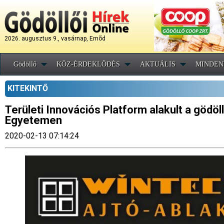
2026. augusztus 9., vasárnap, Emõd
Gödöllő
KÖZ-ÉRDEKLŐDÉS
AKTUÁLIS
MINDEN
KITEKINTŐ
Területi Innovációs Platform alakult a gödöl
Egyetemen
2020-02-13 07:14:24