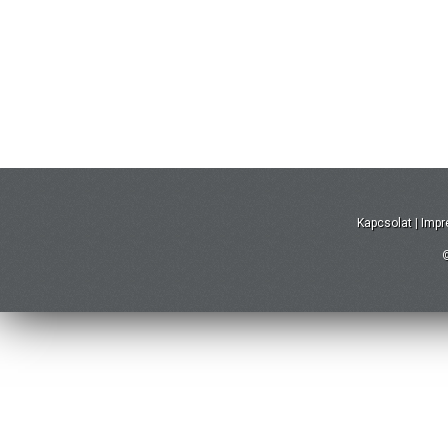
Kapcsolat
|
Imp
©