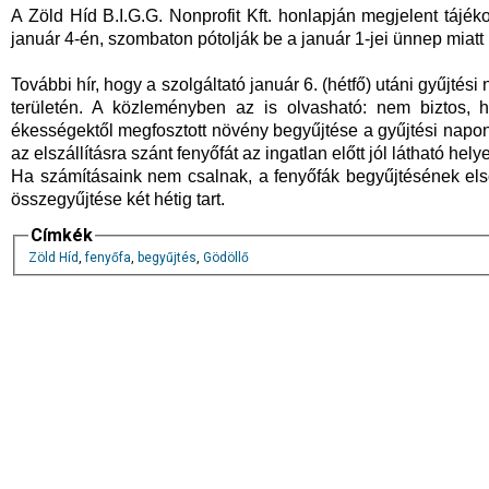
A Zöld Híd B.I.G.G. Nonprofit Kft. honlapján megjelent tájék
január 4-én, szombaton pótolják be a január 1-jei ünnep miatt k
További hír, hogy a szolgáltató január 6. (hétfő) utáni gyűjtés
területén. A közleményben az is olvasható: nem biztos, h
ékességektől megfosztott növény begyűjtése a gyűjtési napon 
az elszállításra szánt fenyőfát az ingatlan előtt jól látható hely
Ha számításaink nem csalnak, a fenyőfák begyűjtésének első
összegyűjtése két hétig tart.
Címkék
Zöld Híd
,
fenyőfa
,
begyűjtés
,
Gödöllő