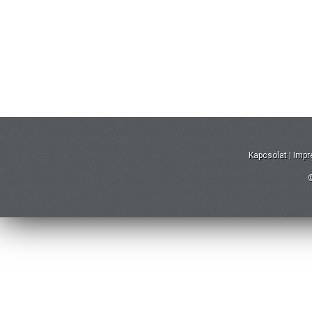
Kapcsolat
|
Imp
©